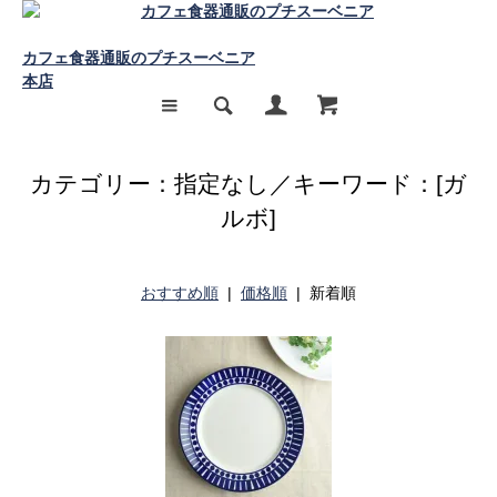
カフェ食器通販のプチスーベニア
本店
カテゴリー：指定なし／キーワード：[ガ
ルボ]
おすすめ順
|
価格順
| 新着順