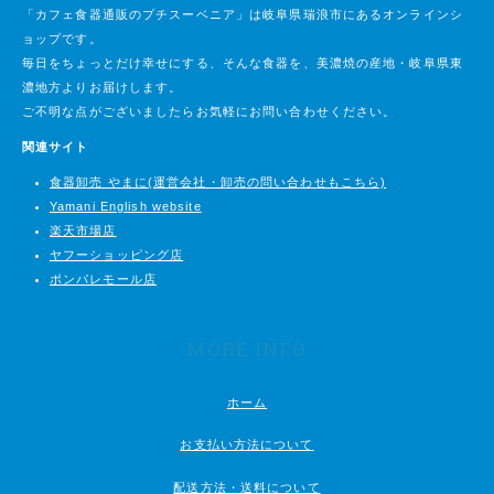
「カフェ食器通販のプチスーベニア」は岐阜県瑞浪市にあるオンラインシ
ョップです。
毎日をちょっとだけ幸せにする、そんな食器を、美濃焼の産地・岐阜県東
濃地方よりお届けします。
ご不明な点がございましたらお気軽にお問い合わせください。
関連サイト
食器卸売 やまに(運営会社・卸売の問い合わせもこちら)
Yamani English website
楽天市場店
ヤフーショッピング店
ポンパレモール店
MORE INFO
ホーム
お支払い方法について
配送方法・送料について