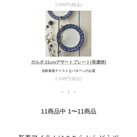
2,090円(税込)
ガルボ 21cmデザートプレート[美濃焼]
北欧食器テイストなパターンのお皿
2,530円(税込)
<
1
>
11商品中 1〜11商品