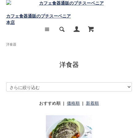
カフェ食器通販のプチスーベニア
本店
洋食器
洋食器
おすすめ順 |
価格順
|
新着順