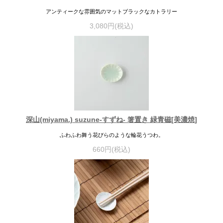
アンティークな雰囲気のマットブラックなカトラリー
3,080円(税込)
深山(miyama.) suzune-すずね- 箸置き 緑青磁[美濃焼]
ふわふわ舞う花びらのような輪花うつわ。
660円(税込)