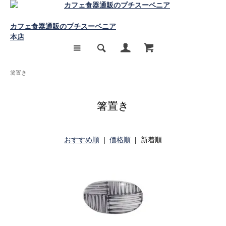
カフェ食器通販のプチスーベニア
本店
箸置き
箸置き
おすすめ順
|
価格順
| 新着順