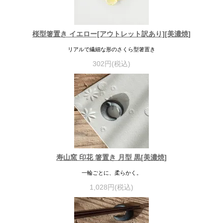
桜型箸置き イエロー[アウトレット訳あり][美濃焼]
リアルで繊細な形のさくら型箸置き
302円(税込)
寿山窯 印花 箸置き 月型 黒[美濃焼]
一輪ごとに、柔らかく。
1,028円(税込)