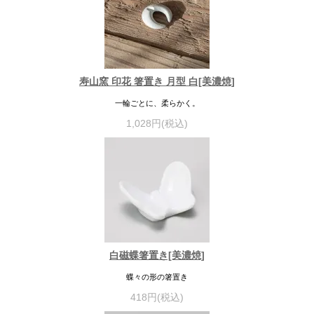
寿山窯 印花 箸置き 月型 白[美濃焼]
一輪ごとに、柔らかく。
1,028円(税込)
白磁蝶箸置き[美濃焼]
蝶々の形の箸置き
418円(税込)