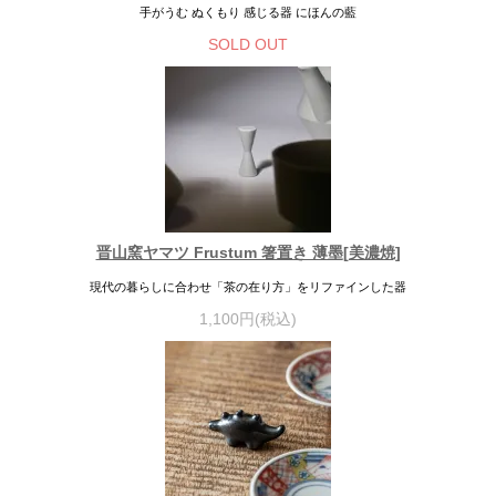
手がうむ ぬくもり 感じる器 にほんの藍
SOLD OUT
晋山窯ヤマツ Frustum 箸置き 薄墨[美濃焼]
現代の暮らしに合わせ「茶の在り方」をリファインした器
1,100円(税込)