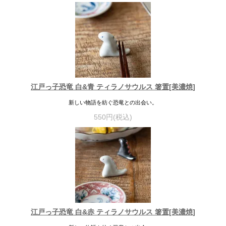
江戸っ子恐竜 白&青 ティラノサウルス 箸置[美濃焼]
新しい物語を紡ぐ恐竜との出会い。
550円(税込)
江戸っ子恐竜 白&赤 ティラノサウルス 箸置[美濃焼]