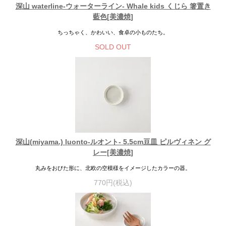
深山 waterline-ウォーターライン- Whale kids くじら 箸置き
藍色[美濃焼]
ちっちゃく、かわいい、食卓の小ものたち。
SOLD OUT
深山(miyama.) luonto-ルオント- 5.5cm豆皿 ピルヴィネン グ
レー[美濃焼]
丸みをおびた形に、北欧の空模様をイメージしたカラーの器。
770円(税込)