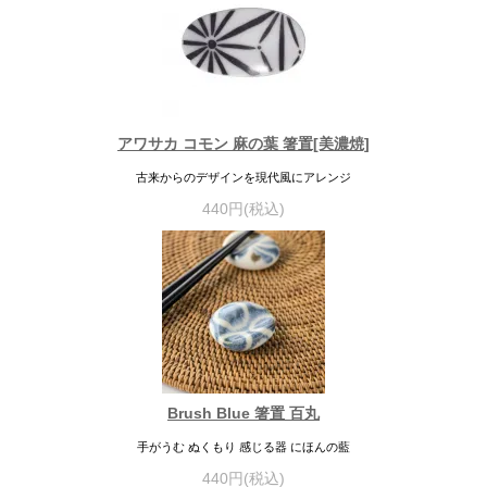
アワサカ コモン 麻の葉 箸置[美濃焼]
古来からのデザインを現代風にアレンジ
440円(税込)
Brush Blue 箸置 百丸
手がうむ ぬくもり 感じる器 にほんの藍
440円(税込)