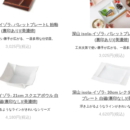
a-イゾラ- パレットプレートL 飴釉
(裏印あり)[美濃焼]
深山 isola-イゾラ- パレット
使い勝手が広がる、一器多用な仕切皿。
(裏印あり)[美濃焼]
3,025円(税込)
工夫次第で使い勝手が広がる、一器多
3,025円(税込)
深山 isola-イゾラ- 30cm 
a-イゾラ- 21cm スクエアボウル 白
プレート 白磁(裏印なし)[
磁(裏印なし)[美濃焼]
浮き上がるようなラインがきれい
るようなラインがきれいなシリーズ
4,620円(税込)
4,180円(税込)