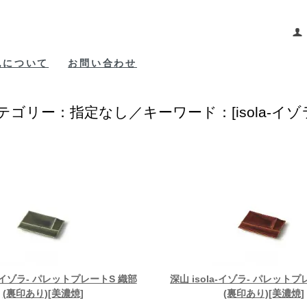
包について
お問い合わせ
テゴリー：指定なし／キーワード：[isola-イゾラ
a-イゾラ- パレットプレートS 織部
深山 isola-イゾラ- パレット
(裏印あり)[美濃焼]
(裏印あり)[美濃焼]