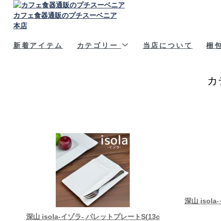
カフェ食器通販のプチスーベニア
本店
新着アイテム
カテゴリー
当店について
梱
カ
深山 isol
深山 isola-イゾラ- パレットプレートS(13c