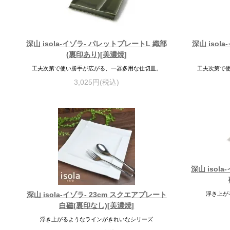
深山 isola-イゾラ- パレットプレートL 織部
深山 isol
(裏印あり)[美濃焼]
工夫次第で使い勝手が広がる、一器多用な仕切皿。
工夫次第で
3,025円(税込)
深山 isol
深山 isola-イゾラ- 23cm スクエアプレート
浮き上が
白磁(裏印なし)[美濃焼]
浮き上がるようなラインがきれいなシリーズ