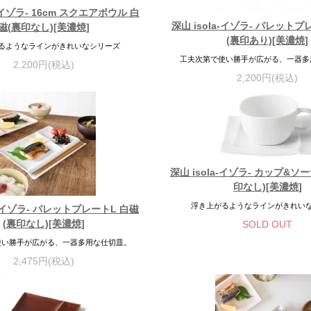
a-イゾラ- 16cm スクエアボウル 白
深山 isola-イゾラ- パレット
磁(裏印なし)[美濃焼]
(裏印あり)[美濃焼]
るようなラインがきれいなシリーズ
工夫次第で使い勝手が広がる、一器多
2,200円(税込)
2,200円(税込)
深山 isola-イゾラ- カップ&ソ
印なし)[美濃焼]
浮き上がるようなラインがきれい
a-イゾラ- パレットプレートL 白磁
(裏印なし)[美濃焼]
SOLD OUT
使い勝手が広がる、一器多用な仕切皿。
2,475円(税込)