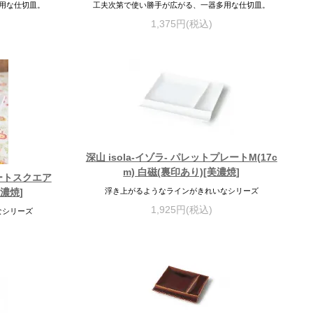
用な仕切皿。
工夫次第で使い勝手が広がる、一器多用な仕切皿。
1,375円(税込)
深山 isola-イゾラ- パレットプレートM(17c
m) 白磁(裏印あり)[美濃焼]
デザートスクエア
濃焼]
浮き上がるようなラインがきれいなシリーズ
1,925円(税込)
なシリーズ