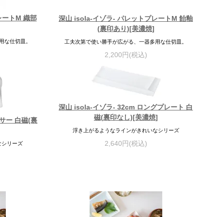
プレートM 織部
深山 isola-イゾラ- パレットプレートM 飴釉
(裏印あり)[美濃焼]
用な仕切皿。
工夫次第で使い勝手が広がる、一器多用な仕切皿。
2,200円(税込)
深山 isola-イゾラ- 32cm ロングプレート 白
磁(裏印なし)[美濃焼]
ーサー 白磁(裏
浮き上がるようなラインがきれいなシリーズ
2,640円(税込)
なシリーズ