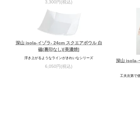
3,300円(税込)
深山 isola-イゾラ- 24cm スクエアボウル 白
磁(裏印なし)[美濃焼]
浮き上がるようなラインがきれいなシリーズ
深山 isol
6,050円(税込)
工夫次第で