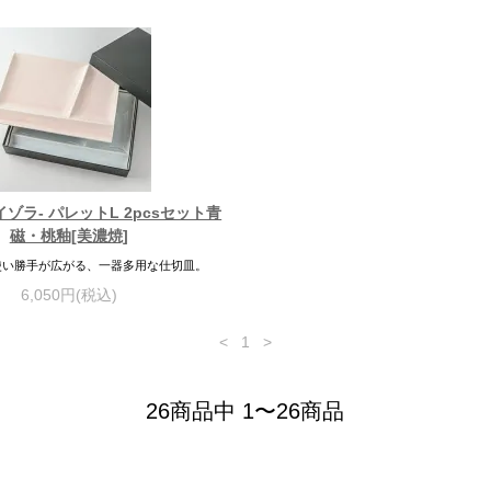
a-イゾラ- パレットL 2pcsセット青
磁・桃釉[美濃焼]
使い勝手が広がる、一器多用な仕切皿。
6,050円(税込)
<
1
>
26商品中 1〜26商品