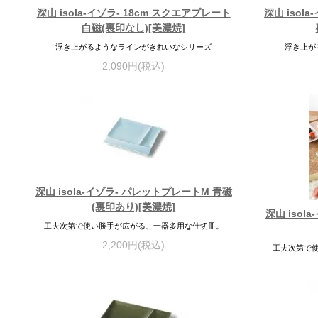
深山 isola-イゾラ- 18cm スクエアプレート
深山 isol
白磁(裏印なし)[美濃焼]
浮き上がるようなラインがきれいなシリーズ
浮き上が
2,090円(税込)
深山 isola-イゾラ- パレットプレートM 青磁
(裏印あり)[美濃焼]
深山 isol
工夫次第で使い勝手が広がる、一器多用な仕切皿。
2,200円(税込)
工夫次第で