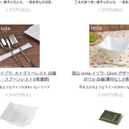
使い勝手が広がる、一器多用な仕切皿。
工夫次第で使い勝手が広がる、一器多
1,375円(税込)
1,375円(税込)
la-イゾラ- カトラリーレスト 白磁
深山 isola-イゾラ- 12cm 
き・スプーンレスト)[美濃焼]
ボウル 白磁(裏印なし)[美
るようなラインがきれいなシリーズ
浮き上がるようなラインがきれい
1,540円(税込)
1,650円(税込)