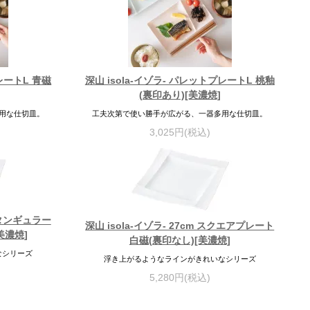
プレートL 青磁
深山 isola-イゾラ- パレットプレートL 桃釉
(裏印あり)[美濃焼]
用な仕切皿。
工夫次第で使い勝手が広がる、一器多用な仕切皿。
3,025円(税込)
レクタンギュラー
深山 isola-イゾラ- 27cm スクエアプレート
美濃焼]
白磁(裏印なし)[美濃焼]
なシリーズ
浮き上がるようなラインがきれいなシリーズ
5,280円(税込)