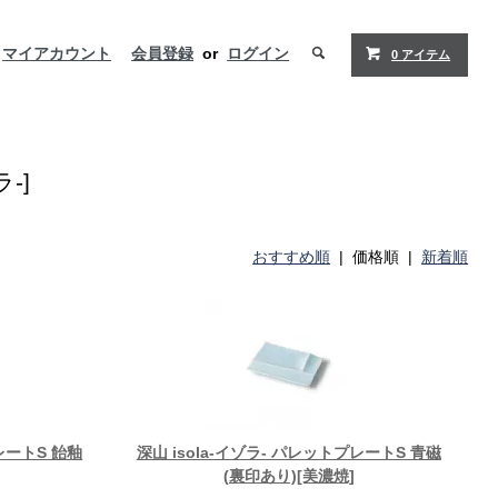
マイアカウント
会員登録
or
ログイン
0 アイテム
-]
おすすめ順
| 価格順 |
新着順
プレートS 飴釉
深山 isola-イゾラ- パレットプレートS 青磁
(裏印あり)[美濃焼]