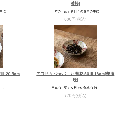
濃焼]
中に
日本の「菊」を日々の食卓の中に
880円(税込)
 20.5cm
アワサカ ジャポニカ 菊花 50皿 16cm[美濃
焼]
中に
日本の「菊」を日々の食卓の中に
770円(税込)