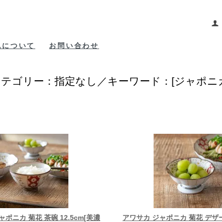
包について
お問い合わせ
カテゴリー：指定なし／キーワード：[ジャポニカ
ポニカ 菊花 茶碗 12.5cm[美濃
アワサカ ジャポニカ 菊花 デザー