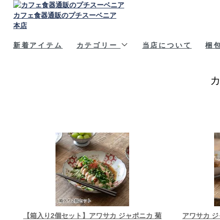
カフェ食器通販のプチスーベニア
本店
新着アイテム
カテゴリー
当店について
梱
【箱入り2個セット】アワサカ ジャポニカ 菊
アワサカ ジャ