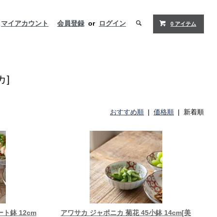
マイアカウント
会員登録
or
ログイン
0 アイテム
]
おすすめ順
|
価格順
| 新着順
ト鉢 12cm
アワサカ ジャポニカ 菊花 45小鉢 14cm[美