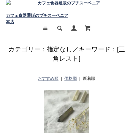
カフェ食器通販のプチスーベニア
本店
カテゴリー：指定なし／キーワード：[三
角レスト]
おすすめ順
|
価格順
| 新着順