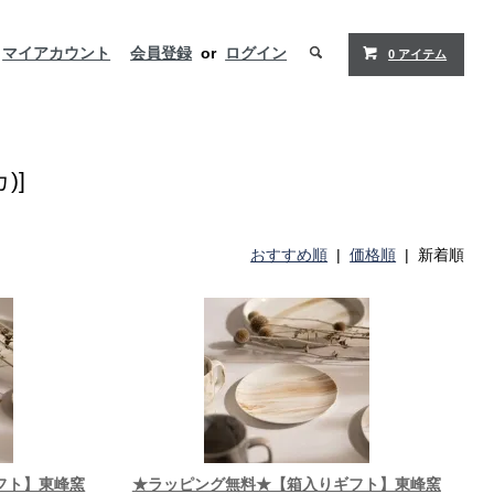
マイアカウント
会員登録
or
ログイン
0 アイテム
)]
おすすめ順
|
価格順
| 新着順
フト】東峰窯
★ラッピング無料★【箱入りギフト】東峰窯