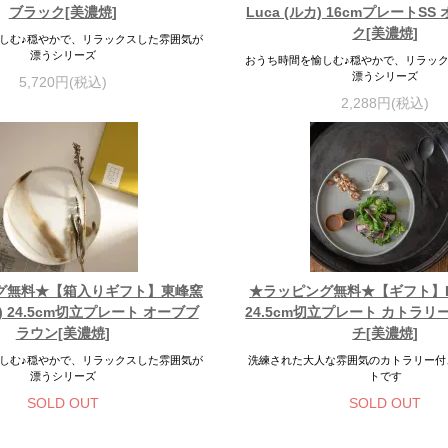
ブラック[美濃焼]
Luca (ルカ) 16cmプレートS
ク[美濃焼]
しむ♪穏やかで、リラックスした雰囲気が
漂うシリーズ
おうち時間を愉しむ♪穏やかで、リラッ
漂うシリーズ
5,720円(税込)
2,288円(税込)
グ無料★【箱入りギフト】東峰窯
★ラッピング無料★【ギフト】Lu
カ) 24.5cm切立プレート オーブブ
24.5cm切立プレート カトラリ
ラウン[美濃焼]
チ[美濃焼]
しむ♪穏やかで、リラックスした雰囲気が
洗練された大人な雰囲気のカトラリー付
漂うシリーズ
トです
SOLD OUT
SOLD OUT