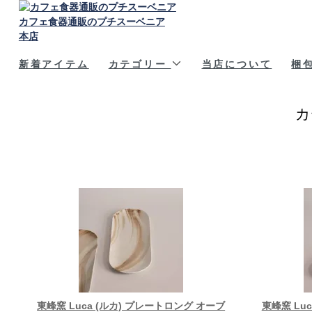
カフェ食器通販のプチスーベニア
本店
新着アイテム
カテゴリー
当店について
梱
カ
東峰窯 Luca (ルカ) プレートロング オーブ
東峰窯 Lu