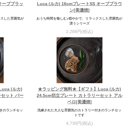
S オーブブラッ
Luca (ルカ) 16cmプレートSS オーブブラウ
ン[美濃焼]
クスした雰囲気が
おうち時間を愉しむ♪穏やかで、リラックスした雰囲気が
漂うシリーズ
2,288円(税込)
ca (ルカ)
★ラッピング無料★【ギフト】Luca (ルカ)
ーセット パー
24.5cm切立プレート カトラリーセット アル
ベロ[美濃焼]
きのランチセッ
洗練された大人な雰囲気のカトラリー付きのランチセッ
トです
4,730円(税込)