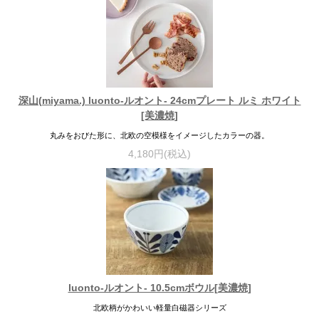
深山(miyama.) luonto-ルオント- 24cmプレート ルミ ホワイト
[美濃焼]
丸みをおびた形に、北欧の空模様をイメージしたカラーの器。
4,180円(税込)
luonto-ルオント- 10.5cmボウル[美濃焼]
北欧柄がかわいい軽量白磁器シリーズ