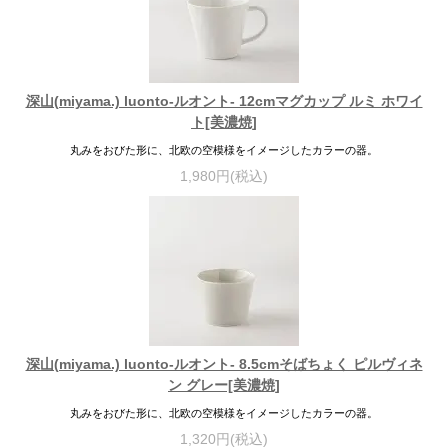
深山(miyama.) luonto-ルオント- 12cmマグカップ ルミ ホワイ
ト[美濃焼]
丸みをおびた形に、北欧の空模様をイメージしたカラーの器。
1,980円(税込)
深山(miyama.) luonto-ルオント- 8.5cmそばちょく ピルヴィネ
ン グレー[美濃焼]
丸みをおびた形に、北欧の空模様をイメージしたカラーの器。
1,320円(税込)