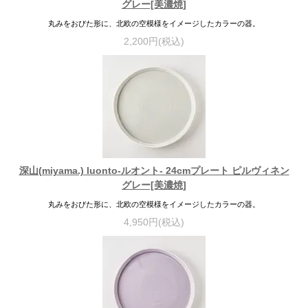
グレー[美濃焼]
丸みをおびた形に、北欧の空模様をイメージしたカラーの器。
2,200円(税込)
深山(miyama.) luonto-ルオント- 24cmプレート ピルヴィネン
グレー[美濃焼]
丸みをおびた形に、北欧の空模様をイメージしたカラーの器。
4,950円(税込)