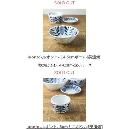
SOLD OUT
luonto-ルオント- 14.5cmボール[美濃焼]
北欧柄がかわいい軽量白磁器シリーズ
SOLD OUT
luonto-ルオント- 8cmミニボウル[美濃焼]