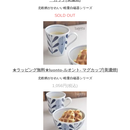
北欧柄がかわいい軽量白磁器シリーズ
SOLD OUT
★ラッピング無料★luonto-ルオント- マグカップ[美濃焼]
北欧柄がかわいい軽量白磁器シリーズ
1,056円(税込)