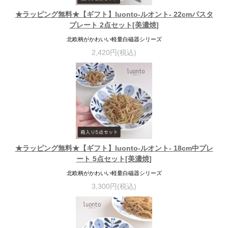
★ラッピング無料★【ギフト】luonto-ルオント- 22cmパスタ
プレート 2点セット[美濃焼]
北欧柄がかわいい軽量白磁器シリーズ
2,420円(税込)
★ラッピング無料★【ギフト】luonto-ルオント- 18cm中プレ
ート 5点セット[美濃焼]
北欧柄がかわいい軽量白磁器シリーズ
3,300円(税込)