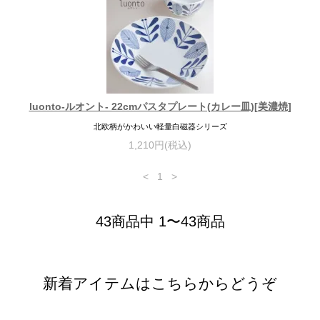
luonto-ルオント- 22cmパスタプレート(カレー皿)[美濃焼]
北欧柄がかわいい軽量白磁器シリーズ
1,210円(税込)
<
1
>
43商品中 1〜43商品
新着アイテムはこちらからどうぞ