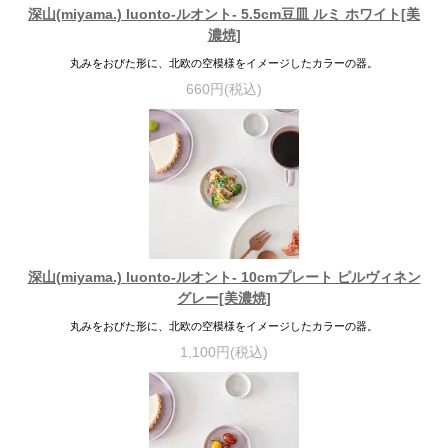
深山(miyama.) luonto-ルオント- 5.5cm豆皿 ルミ ホワイト[美
濃焼]
丸みをおびた形に、北欧の空模様をイメージしたカラーの器。
660円(税込)
深山(miyama.) luonto-ルオント- 10cmプレート ピルヴィネン
グレー[美濃焼]
丸みをおびた形に、北欧の空模様をイメージしたカラーの器。
1,100円(税込)