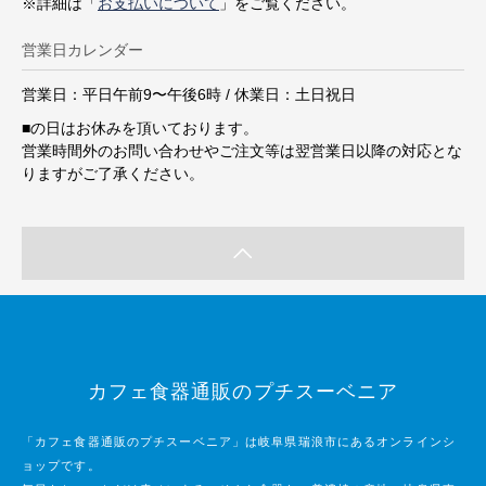
※詳細は「
お支払いについて
」をご覧ください。
営業日カレンダー
営業日：平日午前9〜午後6時 / 休業日：土日祝日
■
の日はお休みを頂いております。
営業時間外のお問い合わせやご注文等は翌営業日以降の対応とな
りますがご了承ください。
カフェ食器通販のプチスーベニア
「カフェ食器通販のプチスーベニア」は岐阜県瑞浪市にあるオンラインシ
ョップです。