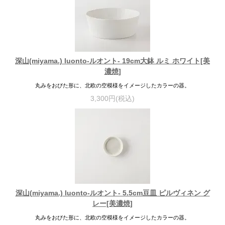
深山(miyama.) luonto-ルオント- 19cm大鉢 ルミ ホワイト[美
濃焼]
丸みをおびた形に、北欧の空模様をイメージしたカラーの器。
3,300円(税込)
深山(miyama.) luonto-ルオント- 5.5cm豆皿 ピルヴィネン グ
レー[美濃焼]
丸みをおびた形に、北欧の空模様をイメージしたカラーの器。