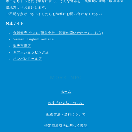
毎日をちょっとだけ幸せにする、そんな食器を、美濃焼の産地・岐阜県東
濃地方よりお届けします。
ご不明な点がございましたらお気軽にお問い合わせください。
関連サイト
食器卸売 やまに(運営会社・卸売の問い合わせもこちら)
Yamani English website
楽天市場店
ヤフーショッピング店
ポンパレモール店
MORE INFO
ホーム
お支払い方法について
配送方法・送料について
特定商取引法に基づく表記