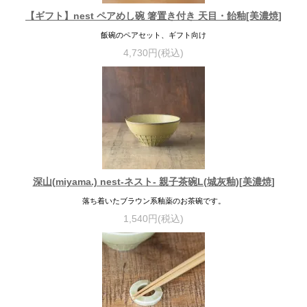
【ギフト】nest ペアめし碗 箸置き付き 天目・飴釉[美濃焼]
飯碗のペアセット、ギフト向け
4,730円(税込)
深山(miyama.) nest-ネスト- 親子茶碗L(城灰釉)[美濃焼]
落ち着いたブラウン系釉薬のお茶碗です。
1,540円(税込)