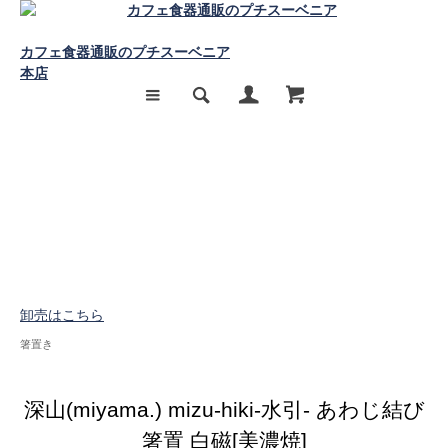
カフェ食器通販のプチスーベニア
本店
卸売はこちら
箸置き
深山(miyama.) mizu-hiki-水引- あわじ結び
箸置 白磁[美濃焼]