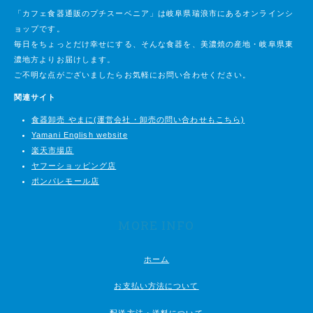
「カフェ食器通販のプチスーベニア」は岐阜県瑞浪市にあるオンラインシ
ョップです。
毎日をちょっとだけ幸せにする、そんな食器を、美濃焼の産地・岐阜県東
濃地方よりお届けします。
ご不明な点がございましたらお気軽にお問い合わせください。
関連サイト
食器卸売 やまに(運営会社・卸売の問い合わせもこちら)
Yamani English website
楽天市場店
ヤフーショッピング店
ポンパレモール店
MORE INFO
ホーム
お支払い方法について
配送方法・送料について