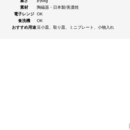
重さ
約68g
素材
陶磁器・日本製/美濃焼
電子レンジ
OK
食洗機
OK
おすすめ用途
豆小皿、取り皿、ミニプレート、小物入れ