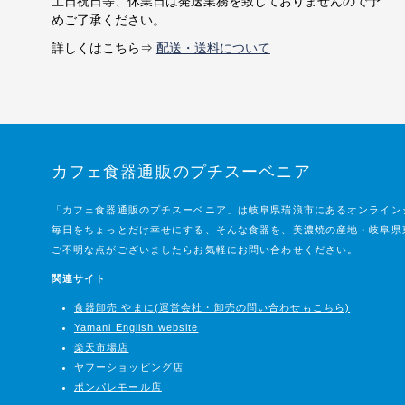
土日祝日等、休業日は発送業務を致しておりませんので予
めご了承ください。
詳しくはこちら⇒
配送・送料について
カフェ食器通販のプチスーベニア
「カフェ食器通販のプチスーベニア」は岐阜県瑞浪市にあるオンライン
毎日をちょっとだけ幸せにする、そんな食器を、美濃焼の産地・岐阜県
ご不明な点がございましたらお気軽にお問い合わせください。
関連サイト
食器卸売 やまに(運営会社・卸売の問い合わせもこちら)
Yamani English website
楽天市場店
ヤフーショッピング店
ポンパレモール店