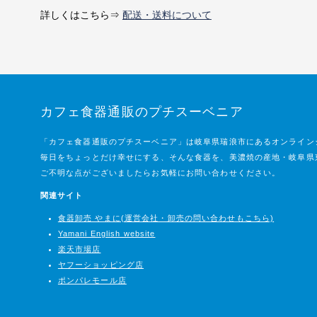
詳しくはこちら⇒
配送・送料について
カフェ食器通販のプチスーベニア
「カフェ食器通販のプチスーベニア」は岐阜県瑞浪市にあるオンライン
毎日をちょっとだけ幸せにする、そんな食器を、美濃焼の産地・岐阜県
ご不明な点がございましたらお気軽にお問い合わせください。
関連サイト
食器卸売 やまに(運営会社・卸売の問い合わせもこちら)
Yamani English website
楽天市場店
ヤフーショッピング店
ポンパレモール店