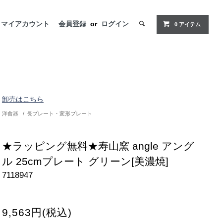
マイアカウント
会員登録
or
ログイン
0 アイテム
卸売はこちら
洋食器
/
長プレート・変形プレート
★ラッピング無料★寿山窯 angle アング
ル 25cmプレート グリーン[美濃焼]
7118947
9,563円(税込)