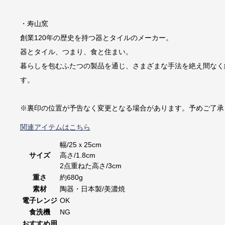
・寿山窯
創業120年の歴史を持つ器とタイルのメーカー。
器とタイル、つまり、食と住まい。
暮らしを包むふたつの製品を通じ、さまざまな手法を絶え間なく
す。
※裏印の位置が予告なく変更となる場合があります。予めご了承
関連アイテムはこちら
幅/25ｘ25cm
サイズ
高さ/1.8cm
2点重ねた高さ/3cm
重さ
約680g
素材
陶器・日本製/美濃焼
電子レンジ
OK
食洗機
NG
おすすめ用