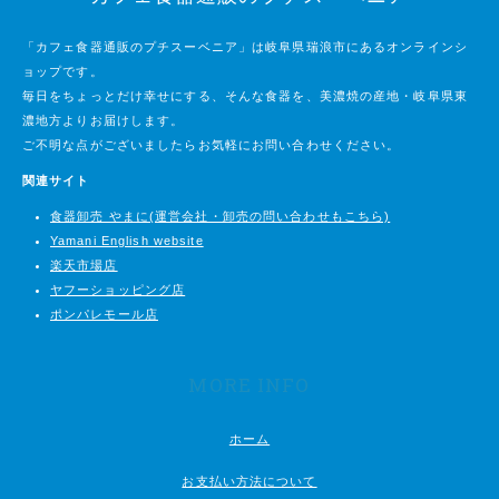
「カフェ食器通販のプチスーベニア」は岐阜県瑞浪市にあるオンラインシ
ョップです。
毎日をちょっとだけ幸せにする、そんな食器を、美濃焼の産地・岐阜県東
濃地方よりお届けします。
ご不明な点がございましたらお気軽にお問い合わせください。
関連サイト
食器卸売 やまに(運営会社・卸売の問い合わせもこちら)
Yamani English website
楽天市場店
ヤフーショッピング店
ポンパレモール店
MORE INFO
ホーム
お支払い方法について