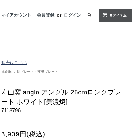
マイアカウント
会員登録
or
ログイン
0 アイテム
卸売はこちら
洋食器
/
長プレート・変形プレート
寿山窯 angle アングル 25cmロングプレ
ート ホワイト[美濃焼]
7118796
3,909円(税込)