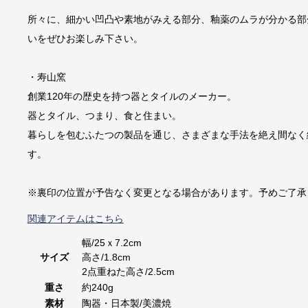
所々に、細かい凹凸や素地がみえる部分、釉薬のムラが分かる部
いをぜひお楽しみ下さい。
・寿山窯
創業120年の歴史を持つ器とタイルのメーカー。
器とタイル、つまり、食と住まい。
暮らしを包むふたつの製品を通じ、さまざまな手法を絶え間なく
す。
※裏印の位置が予告なく変更となる場合があります。予めご了承
関連アイテムはこちら
幅/25ｘ7.2cm
サイズ
高さ/1.8cm
2点重ねた高さ/2.5cm
重さ
約240g
素材
陶器・日本製/美濃焼