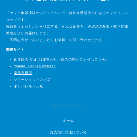
「カフェ食器通販のプチスーベニア」は岐阜県瑞浪市にあるオンラインシ
ョップです。
毎日をちょっとだけ幸せにする、そんな食器を、美濃焼の産地・岐阜県東
濃地方よりお届けします。
ご不明な点がございましたらお気軽にお問い合わせください。
関連サイト
食器卸売 やまに(運営会社・卸売の問い合わせもこちら)
Yamani English website
楽天市場店
ヤフーショッピング店
ポンパレモール店
MORE INFO
ホーム
お支払い方法について