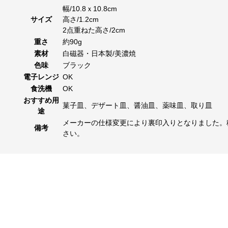
幅/10.8ｘ10.8cm
サイズ
高さ/1.2cm
2点重ねた高さ/2cm
重さ
約90g
素材
白磁器・日本製/美濃焼
色味
ブラック
電子レンジ
OK
食洗機
OK
おすすめ用
菓子皿、デザート皿、醤油皿、薬味皿、取り皿
途
メーカーの仕様変更により裏印入りとなりました。
備考
さい。