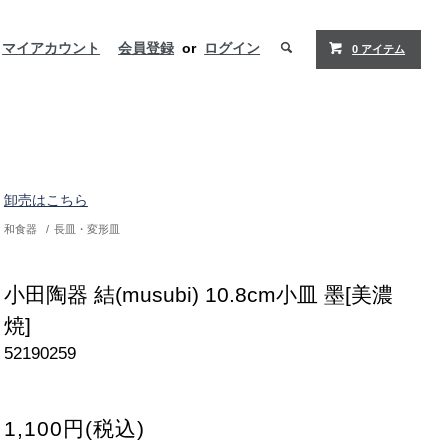
マイアカウント
会員登録
or
ログイン
0 アイテム
卸売はこちら
和食器
/
長皿・変形皿
小田陶器 結(musubi) 10.8cm小皿 墨[美濃
焼]
52190259
1,100円(税込)