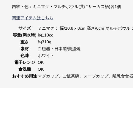
内容・色：ミニマグ・マルチボウル(共にサーカス柄)各1個
関連アイテムはこちら
サイズ
ミニマグ： 幅/10.8ｘ8cm 高さ/6cm マルチボウル： 幅
容量(満水時)
約110cc
重さ
約310g
素材
白磁器・日本製/美濃焼
色味
ホワイト
電子レンジ
OK
食洗機
OK
おすすめ用途
マグカップ、ご飯茶碗、スープカップ、離乳食食