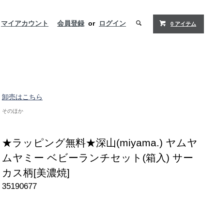
マイアカウント
会員登録
or
ログイン
0 アイテム
卸売はこちら
そのほか
★ラッピング無料★深山(miyama.) ヤムヤ
ムヤミー ベビーランチセット(箱入) サー
カス柄[美濃焼]
35190677