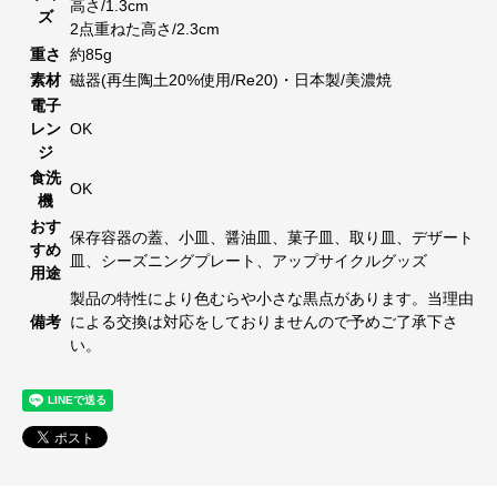
高さ/1.3cm
ズ
2点重ねた高さ/2.3cm
重さ
約85g
素材
磁器(再生陶土20%使用/Re20)・日本製/美濃焼
電子
レン
OK
ジ
食洗
OK
機
おす
保存容器の蓋、小皿、醤油皿、菓子皿、取り皿、デザート
すめ
皿、シーズニングプレート、アップサイクルグッズ
用途
製品の特性により色むらや小さな黒点があります。当理由
備考
による交換は対応をしておりませんので予めご了承下さ
い。