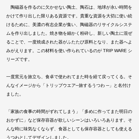
陶磁器を作るのに欠かせない陶土、陶石は、地球が永い時間を
かけて作り出した限りある資源です。貴重な資源を大切に使い続
けるために、美濃の有志企業が集い、陶磁器のリサイクルシステ
ムを作り出しました。焼き物を細かく粉砕し、新しい陶土に混ぜ
ることで、一度焼成された器がふたたび原料となり、また器へよ
みがえります。この材料を使い作られているのが TRIP WARE シ
リーズです。
一度窯元を旅立ち、食卓で使われてまた時を経て戻ってくる。そ
んなイメージから「トリップウエア─旅するうつわ ─」と名付け
ました。
「家族の食事の時間がずれてしまう」「多めに作ってまた明日の
おかずに」など保存容器が欲しいシーンはいろいろあります。そ
んな時に味気なくならず、食器としても保存容器としても使える
うつわとしてデザインしました。