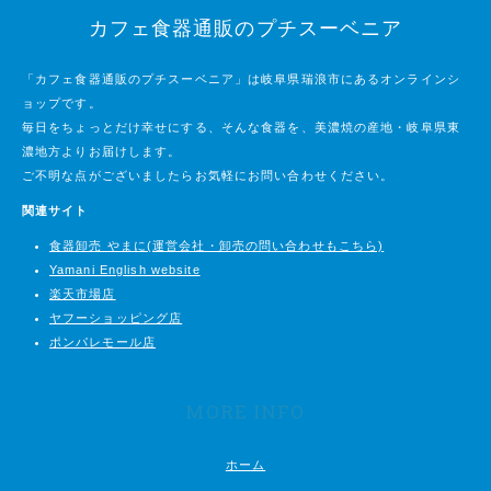
カフェ食器通販のプチスーベニア
「カフェ食器通販のプチスーベニア」は岐阜県瑞浪市にあるオンラインシ
ョップです。
毎日をちょっとだけ幸せにする、そんな食器を、美濃焼の産地・岐阜県東
濃地方よりお届けします。
ご不明な点がございましたらお気軽にお問い合わせください。
関連サイト
食器卸売 やまに(運営会社・卸売の問い合わせもこちら)
Yamani English website
楽天市場店
ヤフーショッピング店
ポンパレモール店
MORE INFO
ホーム