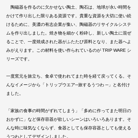
陶磁器を作るのに欠かせない陶土、陶石は、地球が永い時間を
かけて作り出した限りある資源です。貴重な資源を大切に使い続
けるために、美濃の有志企業が集い、陶磁器のリサイクルシステ
ムを作り出しました。焼き物を細かく粉砕し、新しい陶土に混ぜ
ることで、一度焼成された器がふたたび原料となり、また器へよ
みがえります。この材料を使い作られているのが TRIP WARE シ
リーズです。
一度窯元を旅立ち、食卓で使われてまた時を経て戻ってくる。そ
んなイメージから「トリップウエア─旅するうつわ ─」と名付け
ました。
「家族の食事の時間がずれてしまう」「多めに作ってまた明日の
おかずに」など保存容器が欲しいシーンはいろいろあります。そ
んな時に味気なくならず、食器としても保存容器としても使える
うつわとしてデザインしました。