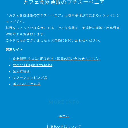
カフェ食器通販のプチスーベニア
「カフェ食器通販のプチスーベニア」は岐阜県瑞浪市にあるオンラインシ
ョップです。
毎日をちょっとだけ幸せにする、そんな食器を、美濃焼の産地・岐阜県東
濃地方よりお届けします。
ご不明な点がございましたらお気軽にお問い合わせください。
関連サイト
食器卸売 やまに(運営会社・卸売の問い合わせもこちら)
Yamani English website
楽天市場店
ヤフーショッピング店
ポンパレモール店
MORE INFO
ホーム
お支払い方法について