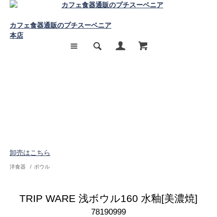
カフェ食器通販のプチスーベニア
本店
卸売はこちら
洋食器
/
ボウル
TRIP WARE 浅ボウル160 水釉[美濃焼]
78190999