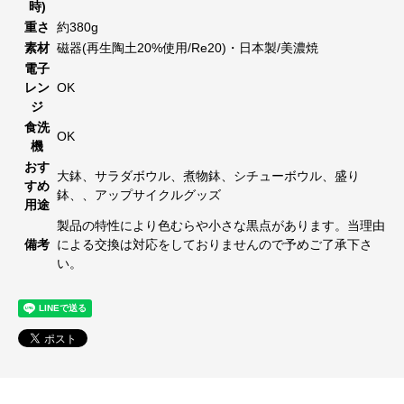
時)
重さ
約380g
素材
磁器(再生陶土20%使用/Re20)・日本製/美濃焼
電子
レン
OK
ジ
食洗
OK
機
おす
大鉢、サラダボウル、煮物鉢、シチューボウル、盛り
すめ
鉢、、アップサイクルグッズ
用途
製品の特性により色むらや小さな黒点があります。当理由
備考
による交換は対応をしておりませんので予めご了承下さ
い。