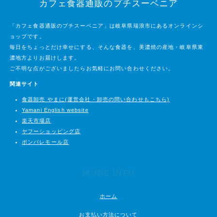
カフェ食器通販のプチスーベニア
「カフェ食器通販のプチスーベニア」は岐阜県瑞浪市にあるオンラインシ
ョップです。
毎日をちょっとだけ幸せにする、そんな食器を、美濃焼の産地・岐阜県東
濃地方よりお届けします。
ご不明な点がございましたらお気軽にお問い合わせください。
関連サイト
食器卸売 やまに(運営会社・卸売の問い合わせもこちら)
Yamani English website
楽天市場店
ヤフーショッピング店
ポンパレモール店
MORE INFO
ホーム
お支払い方法について