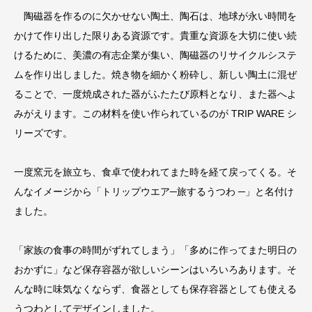
陶磁器を作るのに欠かせない陶土、陶石は、地球が永い時間を
かけて作り出した限りある資源です。貴重な資源を大切に使い続
けるために、美濃の有志企業が集い、陶磁器のリサイクルシステ
ムを作り出しました。焼き物を細かく粉砕し、新しい陶土に混ぜ
ることで、一度焼成された器がふたたび原料となり、また器へよ
みがえります。この材料を使い作られているのが TRIP WARE シ
リーズです。
一度窯元を旅立ち、食卓で使われてまた時を経て戻ってくる。そ
んなイメージから「トリップウエア─旅するうつわ ─」と名付け
ました。
「家族の食事の時間がずれてしまう」「多めに作ってまた明日の
おかずに」など保存容器が欲しいシーンはいろいろあります。そ
んな時に味気なくならず、食器としても保存容器としても使える
うつわとしてデザインしました。