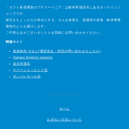
「カフェ食器通販のプチスーベニア」は岐阜県瑞浪市にあるオンラインシ
ョップです。
毎日をちょっとだけ幸せにする、そんな食器を、美濃焼の産地・岐阜県東
濃地方よりお届けします。
ご不明な点がございましたらお気軽にお問い合わせください。
関連サイト
食器卸売 やまに(運営会社・卸売の問い合わせもこちら)
Yamani English website
楽天市場店
ヤフーショッピング店
ポンパレモール店
MORE INFO
ホーム
お支払い方法について