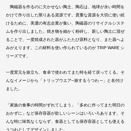
陶磁器を作るのに欠かせない陶土、陶石は、地球が永い時間を
かけて作り出した限りある資源です。貴重な資源を大切に使い続
けるために、美濃の有志企業が集い、陶磁器のリサイクルシステ
ムを作り出しました。焼き物を細かく粉砕し、新しい陶土に混ぜ
ることで、一度焼成された器がふたたび原料となり、また器へよ
みがえります。この材料を使い作られているのが TRIP WARE シ
リーズです。
一度窯元を旅立ち、食卓で使われてまた時を経て戻ってくる。そ
んなイメージから「トリップウエア─旅するうつわ ─」と名付け
ました。
「家族の食事の時間がずれてしまう」「多めに作ってまた明日の
おかずに」など保存容器が欲しいシーンはいろいろあります。そ
んな時に味気なくならず、食器としても保存容器としても使える
うつわとしてデザインしました。