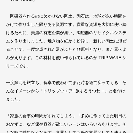
陶磁器を作るのに欠かせない陶土、陶石は、地球が永い時間を
かけて作り出した限りある資源です。貴重な資源を大切に使い続
けるために、美濃の有志企業が集い、陶磁器のリサイクルシステ
ムを作り出しました。焼き物を細かく粉砕し、新しい陶土に混ぜ
ることで、一度焼成された器がふたたび原料となり、また器へよ
みがえります。この材料を使い作られているのが TRIP WARE シ
リーズです。
一度窯元を旅立ち、食卓で使われてまた時を経て戻ってくる。そ
んなイメージから「トリップウエア─旅するうつわ ─」と名付け
ました。
「家族の食事の時間がずれてしまう」「多めに作ってまた明日の
おかずに」など保存容器が欲しいシーンはいろいろあります。そ
んな時に味気なくならず、食器としても保存容器としても使える