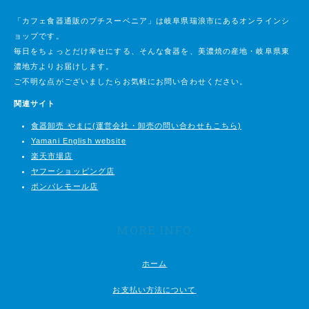
「カフェ食器通販のプチスーベニア」は岐阜県瑞浪市にあるオンラインシ
ョップです。
毎日をちょっとだけ幸せにする、そんな食器を、美濃焼の産地・岐阜県東
濃地方よりお届けします。
ご不明な点がございましたらお気軽にお問い合わせください。
関連サイト
食器卸売 やまに(運営会社・卸売の問い合わせもこちら)
Yamani English website
楽天市場店
ヤフーショッピング店
ポンパレモール店
MORE INFO
ホーム
お支払い方法について