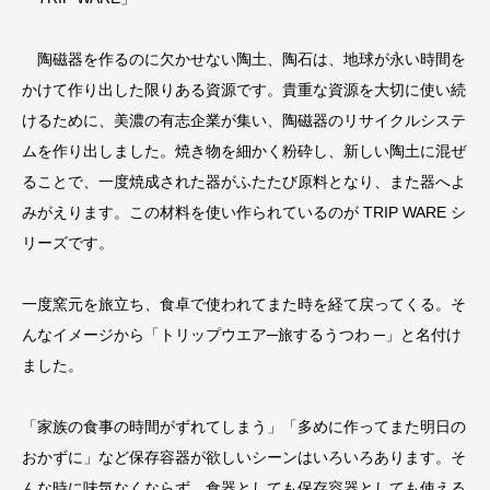
陶磁器を作るのに欠かせない陶土、陶石は、地球が永い時間を
かけて作り出した限りある資源です。貴重な資源を大切に使い続
けるために、美濃の有志企業が集い、陶磁器のリサイクルシステ
ムを作り出しました。焼き物を細かく粉砕し、新しい陶土に混ぜ
ることで、一度焼成された器がふたたび原料となり、また器へよ
みがえります。この材料を使い作られているのが TRIP WARE シ
リーズです。
一度窯元を旅立ち、食卓で使われてまた時を経て戻ってくる。そ
んなイメージから「トリップウエア─旅するうつわ ─」と名付け
ました。
「家族の食事の時間がずれてしまう」「多めに作ってまた明日の
おかずに」など保存容器が欲しいシーンはいろいろあります。そ
んな時に味気なくならず、食器としても保存容器としても使える