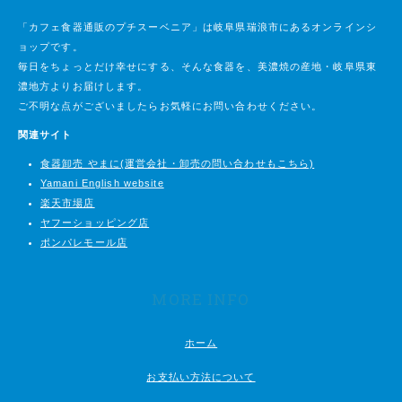
「カフェ食器通販のプチスーベニア」は岐阜県瑞浪市にあるオンラインシ
ョップです。
毎日をちょっとだけ幸せにする、そんな食器を、美濃焼の産地・岐阜県東
濃地方よりお届けします。
ご不明な点がございましたらお気軽にお問い合わせください。
関連サイト
食器卸売 やまに(運営会社・卸売の問い合わせもこちら)
Yamani English website
楽天市場店
ヤフーショッピング店
ポンパレモール店
MORE INFO
ホーム
お支払い方法について