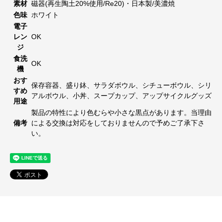
素材
磁器(再生陶土20%使用/Re20)・日本製/美濃焼
色味
ホワイト
電子
レン
OK
ジ
食洗
OK
機
おす
保存容器、盛り鉢、サラダボウル、シチューボウル、シリ
すめ
アルボウル、小丼、スープカップ、アップサイクルグッズ
用途
製品の特性により色むらや小さな黒点があります。当理由
備考
による交換は対応をしておりませんので予めご了承下さ
い。