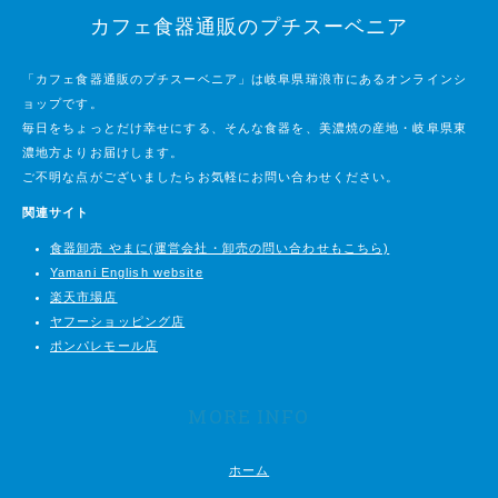
カフェ食器通販のプチスーベニア
「カフェ食器通販のプチスーベニア」は岐阜県瑞浪市にあるオンラインシ
ョップです。
毎日をちょっとだけ幸せにする、そんな食器を、美濃焼の産地・岐阜県東
濃地方よりお届けします。
ご不明な点がございましたらお気軽にお問い合わせください。
関連サイト
食器卸売 やまに(運営会社・卸売の問い合わせもこちら)
Yamani English website
楽天市場店
ヤフーショッピング店
ポンパレモール店
MORE INFO
ホーム