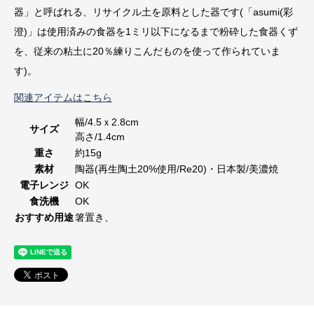
器」と呼ばれる、リサイクル土を原料とした器です(「asumi(彩
澄)」は使用済みの食器を1ミリ以下になるまで粉砕した食器くず
を、従来の粘土に20％練りこんだものを使って作られていま
す)。
関連アイテムはこちら
幅/4.5ｘ2.8cm
サイズ
高さ/1.4cm
重さ
約15g
素材
陶器(再生陶土20%使用/Re20)・日本製/美濃焼
電子レンジ
OK
食洗機
OK
おすすめ用途
箸置き、