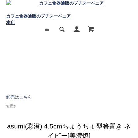
カフェ食器通販のプチスーベニア
本店
卸売はこちら
箸置き
asumi(彩澄) 4.5cmちょうちょ型箸置き ネ
イビー[美濃焼]