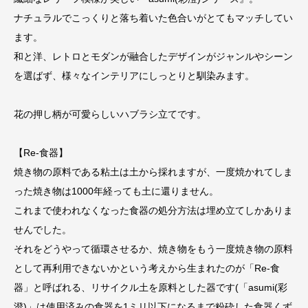
ナチュラルでこっくりと落ち着いた色合いがとてもマッチしてい
ます。
和と洋、レトロとモダンが融合したデザインがジャンルやシーン
を選ばず、様々なインテリアにしっとりと馴染みます。
花の押し柄が可愛らしいハブラシ立てです。
【Re-食器】
焼き物の原料である粘土は土から採れますが、一度焼かれてしま
った焼き物は1000年経っても土に還りません。
これまで使われなくなった食器の処分方法は埋め立てしかありま
せんでした。
それをどうやって循環させるか、焼き物をもう一度焼き物の原料
として再利用できないかという考えから生まれたのが「Re-食
器」と呼ばれる、リサイクル土を原料とした器です(「asumi(彩
澄)」は使用済みの食器を1ミリ以下になるまで粉砕した食器くず