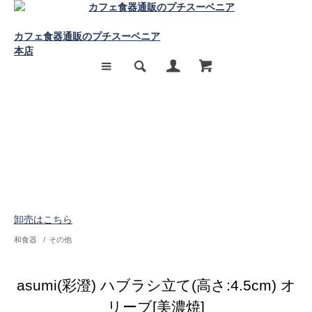
カフェ食器通販のプチスーベニア
本店
卸売はこちら
和食器
/
その他
asumi(彩澄) ハブラシ立て(高さ:4.5cm) オ
リーブ[美濃焼]