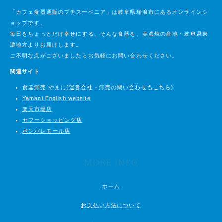
「カフェ食器通販のプチスーベニア」は岐阜県瑞浪市にあるオンラインシ
ョップです。
毎日をちょっとだけ幸せにする、そんな食器を、美濃焼の産地・岐阜県東
濃地方よりお届けします。
ご不明な点がございましたらお気軽にお問い合わせください。
関連サイト
食器卸売 やまに(運営会社・卸売の問い合わせもこちら)
Yamani English website
楽天市場店
ヤフーショッピング店
ポンパレモール店
MORE INFO
ホーム
お支払い方法について