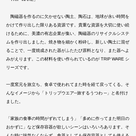
陶磁器を作るのに欠かせない陶土、陶石は、地球が永い時間を
かけて作り出した限りある資源です。貴重な資源を大切に使い続
けるために、美濃の有志企業が集い、陶磁器のリサイクルシステ
ムを作り出しました。焼き物を細かく粉砕し、新しい陶土に混ぜ
ることで、一度焼成された器がふたたび原料となり、また器へよ
みがえります。この材料を使い作られているのが TRIP WARE シ
リーズです。
一度窯元を旅立ち、食卓で使われてまた時を経て戻ってくる。そ
んなイメージから「トリップウエア─旅するうつわ ─」と名付け
ました。
「家族の食事の時間がずれてしまう」「多めに作ってまた明日の
おかずに」など保存容器が欲しいシーンはいろいろあります。そ
んな時に味気なくならず、食器としても保存容器としても使える