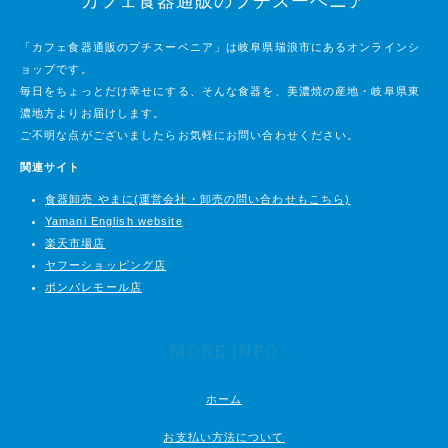
カフェ食器通販のプチスーベニア
「カフェ食器通販のプチスーベニア」は岐阜県瑞浪市にあるオンラインシ
ョップです。
毎日をちょっとだけ幸せにする、そんな食器を、美濃焼の産地・岐阜県東
濃地方よりお届けします。
ご不明な点がございましたらお気軽にお問い合わせください。
関連サイト
食器卸売 やまに(運営会社・卸売の問い合わせもこちら)
Yamani English website
楽天市場店
ヤフーショッピング店
ポンパレモール店
MORE INFO
ホーム
お支払い方法について