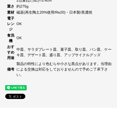
2点重ねた高さ/3.4cm
重さ
約275g
素材
磁器(再生陶土20%使用/Re20)・日本製/美濃焼
電子
レン
OK
ジ
食洗
OK
機
おす
中皿、サラダプレート皿、菓子皿、取り皿、パン皿、ケー
すめ
キ皿、デザート皿、盛り皿、アップサイクルグッズ
用途
製品の特性により色むらや小さな黒点があります。当理由
備考
による交換は対応をしておりませんので予めご了承下さ
い。