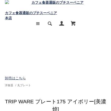
カフェ食器通販のプチスーベニア
本店
卸売はこちら
洋食器
/
丸プレート
TRIP WARE プレート175 アイボリー[美濃
焼]