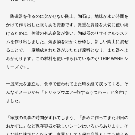
陶磁器を作るのに欠かせない陶土、陶石は、地球が永い時間を
かけて作り出した限りある資源です。貴重な資源を大切に使い続
けるために、美濃の有志企業が集い、陶磁器のリサイクルシステ
ムを作り出しました。焼き物を細かく粉砕し、新しい陶土に混ぜ
ることで、一度焼成された器がふたたび原料となり、また器へよ
みがえります。この材料を使い作られているのが TRIP WARE シ
リーズです。
一度窯元を旅立ち、食卓で使われてまた時を経て戻ってくる。そ
んなイメージから「トリップウエア─旅するうつわ ─」と名付け
ました。
「家族の食事の時間がずれてしまう」「多めに作ってまた明日の
おかずに」など保存容器が欲しいシーンはいろいろあります。そ
んな時に味気なくならず、食器としても保存容器としても使える