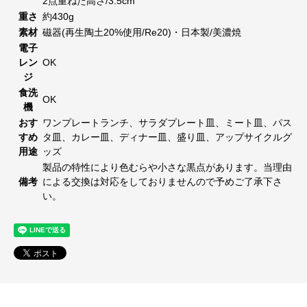
2点重ねた高さ/3.5cm
重さ
約430g
素材
磁器(再生陶土20%使用/Re20)・日本製/美濃焼
電子
レン
OK
ジ
食洗
OK
機
おす
ワンプレートランチ、サラダプレート皿、ミート皿、パス
すめ
タ皿、カレー皿、ディナー皿、盛り皿、アップサイクルグ
用途
ッズ
製品の特性により色むらや小さな黒点があります。当理由
備考
による交換は対応をしておりませんので予めご了承下さ
い。