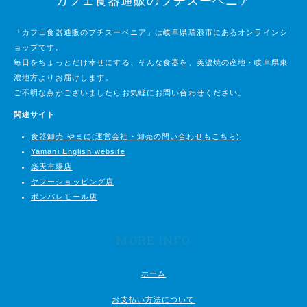
カフェ食器通販のプチスーベニア
「カフェ食器通販のプチスーベニア」は岐阜県瑞浪市にあるオンラインシ
ョップです。
毎日をちょっとだけ幸せにする、そんな食器を、美濃焼の産地・岐阜県東
濃地方よりお届けします。
ご不明な点がございましたらお気軽にお問い合わせください。
関連サイト
食器卸売 やまに(運営会社・卸売の問い合わせもこちら)
Yamani English website
楽天市場店
ヤフーショッピング店
ポンパレモール店
MORE INFO
ホーム
お支払い方法について