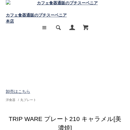
カフェ食器通販のプチスーベニア
本店
卸売はこちら
洋食器
/
丸プレート
TRIP WARE プレート210 キャラメル[美
濃焼]