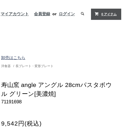
マイアカウント
会員登録
or
ログイン
0 アイテム
卸売はこちら
洋食器
/
長プレート・変形プレート
寿山窯 angle アングル 28cmパスタボウ
ル グリーン[美濃焼]
71191698
9,542円(税込)