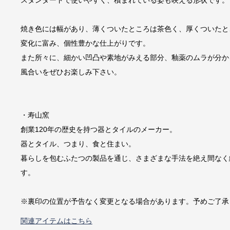
スタンダードで使いやすく、積まれている姿も映える形状です。
焼き色には幅があり、薄くついたところは茶色く、厚くついたと
変化に富み、個性豊かな仕上がりです。
また所々に、細かい凹凸や素地がみえる部分、釉薬のムラが分か
風合いをぜひお楽しみ下さい。
・寿山窯
創業120年の歴史を持つ器とタイルのメーカー。
器とタイル、つまり、食と住まい。
暮らしを包むふたつの製品を通じ、さまざまな手法を絶え間なく
す。
※裏印の位置が予告なく変更となる場合があります。予めご了承
関連アイテムはこちら