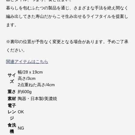
暮らしを包むふたつの製品を通じ、さまざまな手法を絶え間なく
編み出してきた寿山だからこそ生み出せるライフタイルを提案し
ます。
※裏印の位置が予告なく変更となる場合があります。予めご了承
ください。
関連アイテムはこちら
幅/28ｘ19cm
サイ
高さ/3cm
ズ
2点重ねた高さ/4cm
重さ
約600g
素材
陶器・日本製/美濃焼
電子
レン
OK
ジ
食洗
NG
機