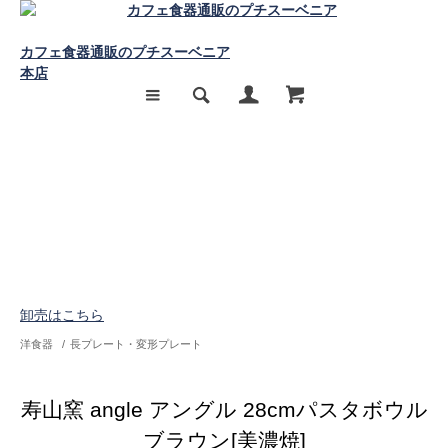
カフェ食器通販のプチスーベニア
本店
卸売はこちら
洋食器
/
長プレート・変形プレート
寿山窯 angle アングル 28cmパスタボウル
ブラウン[美濃焼]