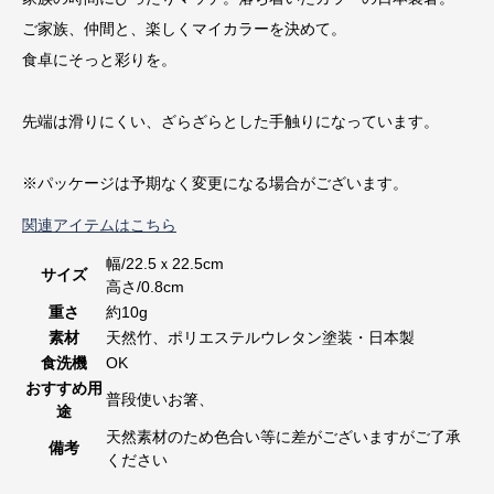
ご家族、仲間と、楽しくマイカラーを決めて。
食卓にそっと彩りを。
先端は滑りにくい、ざらざらとした手触りになっています。
※パッケージは予期なく変更になる場合がございます。
関連アイテムはこちら
幅/22.5ｘ22.5cm
サイズ
高さ/0.8cm
重さ
約10g
素材
天然竹、ポリエステルウレタン塗装・日本製
食洗機
OK
おすすめ用
普段使いお箸、
途
天然素材のため色合い等に差がございますがご了承
備考
ください