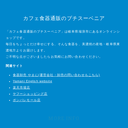
カフェ食器通販のプチスーベニア
「カフェ食器通販のプチスーベニア」は岐阜県瑞浪市にあるオンラインシ
ョップです。
毎日をちょっとだけ幸せにする、そんな食器を、美濃焼の産地・岐阜県東
濃地方よりお届けします。
ご不明な点がございましたらお気軽にお問い合わせください。
関連サイト
食器卸売 やまに(運営会社・卸売の問い合わせもこちら)
Yamani English website
楽天市場店
ヤフーショッピング店
ポンパレモール店
MORE INFO