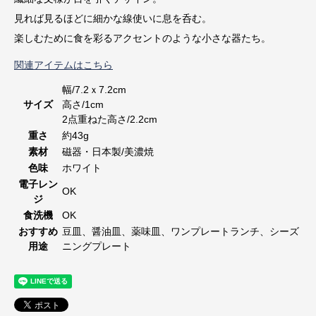
見れば見るほどに細かな線使いに息を呑む。
楽しむために食を彩るアクセントのような小さな器たち。
関連アイテムはこちら
幅/7.2ｘ7.2cm
サイズ
高さ/1cm
2点重ねた高さ/2.2cm
重さ
約43g
素材
磁器・日本製/美濃焼
色味
ホワイト
電子レン
OK
ジ
食洗機
OK
おすすめ
豆皿、醤油皿、薬味皿、ワンプレートランチ、シーズ
用途
ニングプレート