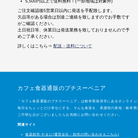
5,500円以上で送料無料！(一部地域は対象外)
ご注文確認後5営業日以内に発送を手配致します。
欠品等がある場合は別途ご連絡を致しますのでお手数です
がご確認ください。
土日祝日等、休業日は発送業務を致しておりませんので予
めご了承ください。
詳しくはこちら⇒
配送・送料について
カフェ食器通販のプチスーベニア
「カフェ食器通販のプチスーベニア」は岐阜県瑞浪市にあるオンライン
毎日をちょっとだけ幸せにする、そんな食器を、美濃焼の産地・岐阜県
ご不明な点がございましたらお気軽にお問い合わせください。
関連サイト
食器卸売 やまに(運営会社・卸売の問い合わせもこちら)