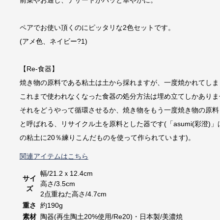
前菜やお通し、デザートがパッと華やかに。
ペアでお使い頂くのにピッタリな2色セットです。
(アメ色、ネイビー?1)
【Re-食器】
焼き物の原料である粘土は土から採れますが、一度焼かれてしまっ
これまで使われなくなった食器の処分方法は埋め立てしかありま
それをどうやって循環させるか、焼き物をもう一度焼き物の原料
と呼ばれる、リサイクル土を原料とした器です(「asumi(彩澄
の粘土に20％練りこんだものを使って作られています)。
関連アイテムはこちら
幅/21.2ｘ12.4cm
サイ
高さ/3.5cm
ズ
2点重ねた高さ/4.7cm
重さ
約190g
素材
陶器(再生陶土20%使用/Re20)・日本製/美濃焼