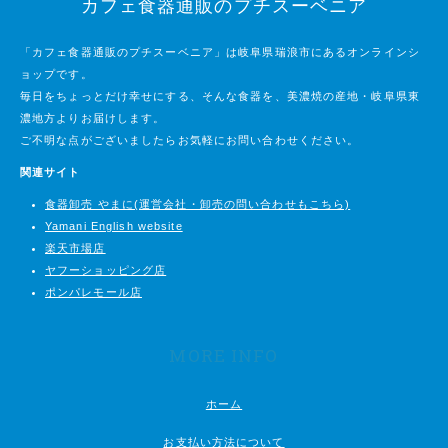
カフェ食器通販のプチスーベニア
「カフェ食器通販のプチスーベニア」は岐阜県瑞浪市にあるオンラインシ
ョップです。
毎日をちょっとだけ幸せにする、そんな食器を、美濃焼の産地・岐阜県東
濃地方よりお届けします。
ご不明な点がございましたらお気軽にお問い合わせください。
関連サイト
食器卸売 やまに(運営会社・卸売の問い合わせもこちら)
Yamani English website
楽天市場店
ヤフーショッピング店
ポンパレモール店
MORE INFO
ホーム
お支払い方法について