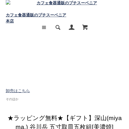
カフェ食器通販のプチスーベニア
本店
卸売はこちら
そのほか
★ラッピング無料★【ギフト】深山(miya
ma.) 谷川岳 五寸取皿五枚組[美濃焼]