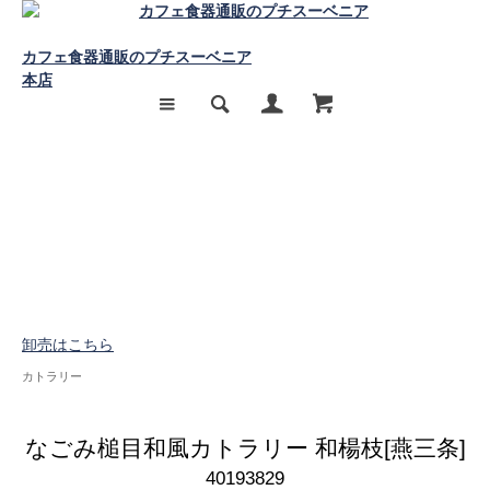
カフェ食器通販のプチスーベニア
本店
卸売はこちら
カトラリー
なごみ槌目和風カトラリー 和楊枝[燕三条]
40193829