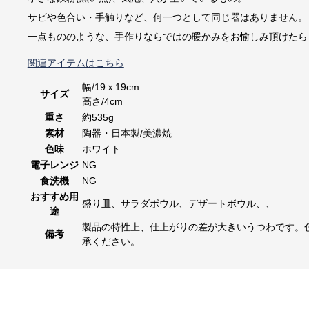
サビや色合い・手触りなど、何一つとして同じ器はありません。
一点もののような、手作りならではの暖かみをお愉しみ頂けたら
関連アイテムはこちら
幅/19ｘ19cm
サイズ
高さ/4cm
重さ
約535g
素材
陶器・日本製/美濃焼
色味
ホワイト
電子レンジ
NG
食洗機
NG
おすすめ用
盛り皿、サラダボウル、デザートボウル、、
途
製品の特性上、仕上がりの差が大きいうつわです。
備考
承ください。