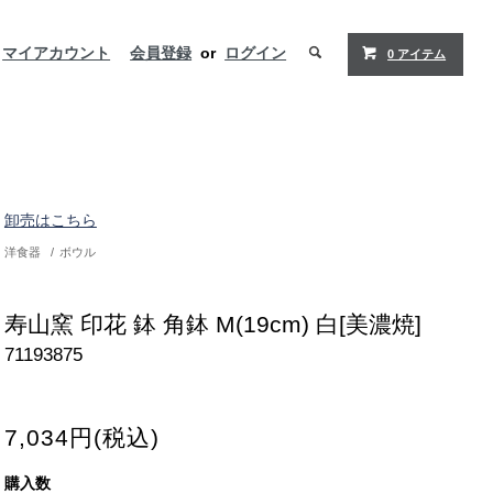
マイアカウント
会員登録
or
ログイン
0 アイテム
卸売はこちら
洋食器
/
ボウル
寿山窯 印花 鉢 角鉢 M(19cm) 白[美濃焼]
71193875
7,034円(税込)
購入数