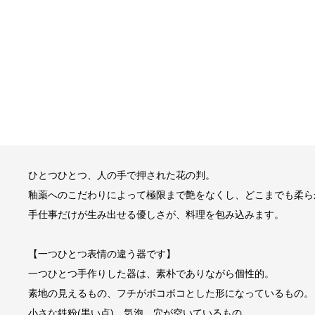
ひとつひとつ、人の手で押された花の判。
釉薬へのこだわりによって極限まで艶をなくし、どこまでも柔ら
手仕事だけが生み出せる優しさが、料理を包み込みます。
【一つひとつ表情の違う器です】
一つひとつ手作りした器は、素朴でありながら個性的。
素地の見えるもの、フチがボコボコとした形になっているもの。
小さな鉄粉(黒い点)、気泡、穴が空いているもの。