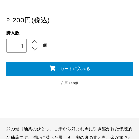
2,200円(税込)
購入数
個
カートに入れる
在庫 500個
卯の斑は釉薬のひとつ。古来から好まれ今に引き継がれた伝統的
な釉薬です。潤いに満ちた麗しき、卯の斑の青と白。金が施され