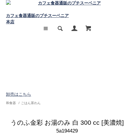
カフェ食器通販のプチスーベニア
本店
卸売はこちら
和食器
/
ごはん茶わん
うのふ金彩 お湯のみ 白 300 cc [美濃焼]
5a194429