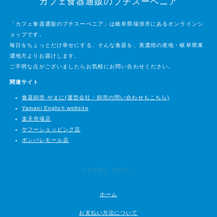
カフェ食器通販のプチスーベニア
「カフェ食器通販のプチスーベニア」は岐阜県瑞浪市にあるオンラインシ
ョップです。
毎日をちょっとだけ幸せにする、そんな食器を、美濃焼の産地・岐阜県東
濃地方よりお届けします。
ご不明な点がございましたらお気軽にお問い合わせください。
関連サイト
食器卸売 やまに(運営会社・卸売の問い合わせもこちら)
Yamani English website
楽天市場店
ヤフーショッピング店
ポンパレモール店
MORE INFO
ホーム
お支払い方法について