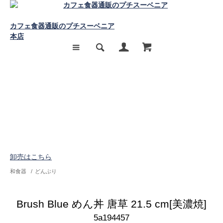
カフェ食器通販のプチスーベニア
本店
卸売はこちら
和食器
/
どんぶり
Brush Blue めん丼 唐草 21.5 cm[美濃焼]
5a194457