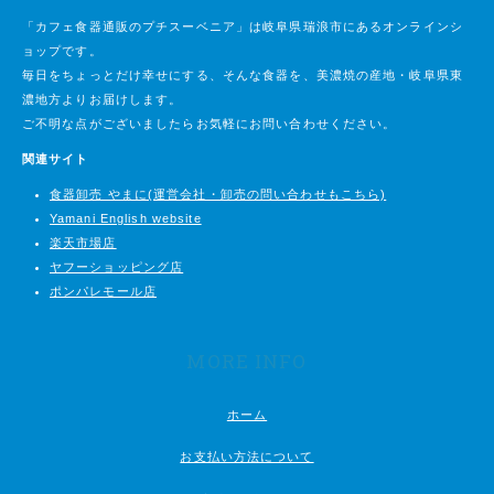
「カフェ食器通販のプチスーベニア」は岐阜県瑞浪市にあるオンラインシ
ョップです。
毎日をちょっとだけ幸せにする、そんな食器を、美濃焼の産地・岐阜県東
濃地方よりお届けします。
ご不明な点がございましたらお気軽にお問い合わせください。
関連サイト
食器卸売 やまに(運営会社・卸売の問い合わせもこちら)
Yamani English website
楽天市場店
ヤフーショッピング店
ポンパレモール店
MORE INFO
ホーム
お支払い方法について