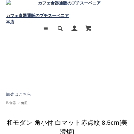
カフェ食器通販のプチスーベニア
本店
卸売はこちら
和食器
/
角皿
和モダン 角小付 白マット赤点紋 8.5cm[美
濃焼]