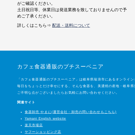
がご確認ください。
土日祝日等、休業日は発送業務を致しておりませんので予
めご了承ください。
詳しくはこちら⇒
配送・送料について
カフェ食器通販のプチスーベニア
「カフェ食器通販のプチスーベニア」は岐阜県瑞浪市にあるオンライン
毎日をちょっとだけ幸せにする、そんな食器を、美濃焼の産地・岐阜県
ご不明な点がございましたらお気軽にお問い合わせください。
関連サイト
食器卸売 やまに(運営会社・卸売の問い合わせもこちら)
Yamani English website
楽天市場店
ヤフーショッピング店