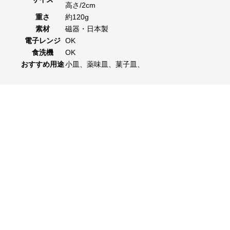
高さ/2cm
重さ
約120g
素材
磁器・日本製
電子レンジ
OK
食洗機
OK
おすすめ用途
小皿、薬味皿、菓子皿、