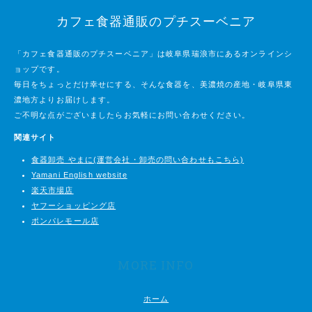
カフェ食器通販のプチスーベニア
「カフェ食器通販のプチスーベニア」は岐阜県瑞浪市にあるオンラインシ
ョップです。
毎日をちょっとだけ幸せにする、そんな食器を、美濃焼の産地・岐阜県東
濃地方よりお届けします。
ご不明な点がございましたらお気軽にお問い合わせください。
関連サイト
食器卸売 やまに(運営会社・卸売の問い合わせもこちら)
Yamani English website
楽天市場店
ヤフーショッピング店
ポンパレモール店
MORE INFO
ホーム