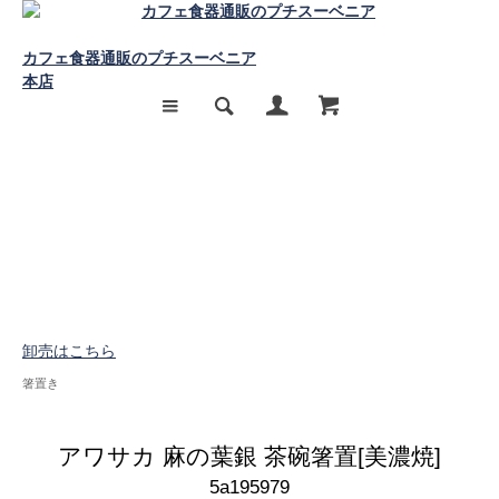
カフェ食器通販のプチスーベニア
本店
卸売はこちら
箸置き
アワサカ 麻の葉銀 茶碗箸置[美濃焼]
5a195979