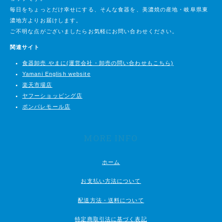
毎日をちょっとだけ幸せにする、そんな食器を、美濃焼の産地・岐阜県東
濃地方よりお届けします。
ご不明な点がございましたらお気軽にお問い合わせください。
関連サイト
食器卸売 やまに(運営会社・卸売の問い合わせもこちら)
Yamani English website
楽天市場店
ヤフーショッピング店
ポンパレモール店
MORE INFO
ホーム
お支払い方法について
配送方法・送料について
特定商取引法に基づく表記