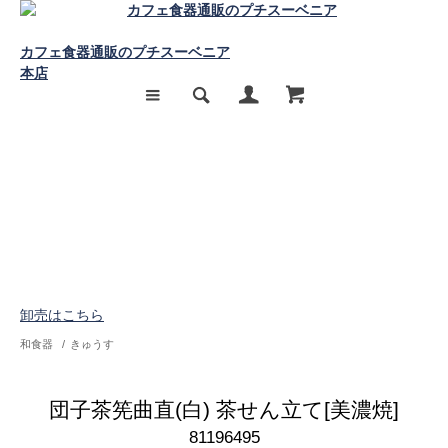
カフェ食器通販のプチスーベニア
本店
卸売はこちら
和食器
/
きゅうす
団子茶筅曲直(白) 茶せん立て[美濃焼]
81196495