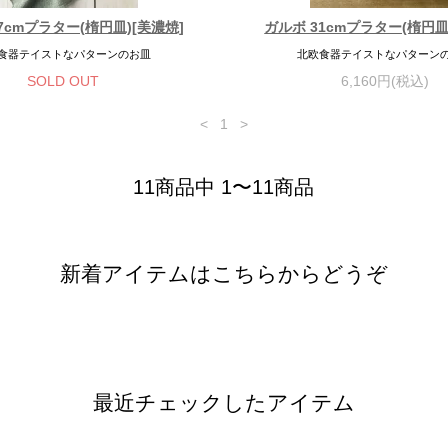
7cmプラター(楕円皿)[美濃焼]
ガルボ 31cmプラター(楕円皿
食器テイストなパターンのお皿
北欧食器テイストなパターン
SOLD OUT
6,160円(税込)
<
1
>
11商品中 1〜11商品
新着アイテムはこちらからどうぞ
最近チェックしたアイテム