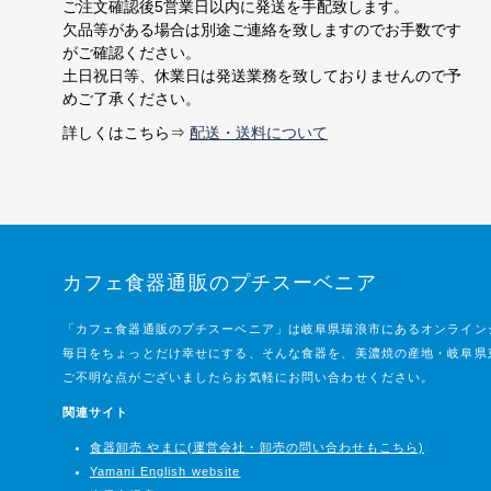
ご注文確認後5営業日以内に発送を手配致します。
欠品等がある場合は別途ご連絡を致しますのでお手数です
がご確認ください。
土日祝日等、休業日は発送業務を致しておりませんので予
めご了承ください。
詳しくはこちら⇒
配送・送料について
カフェ食器通販のプチスーベニア
「カフェ食器通販のプチスーベニア」は岐阜県瑞浪市にあるオンライン
毎日をちょっとだけ幸せにする、そんな食器を、美濃焼の産地・岐阜県
ご不明な点がございましたらお気軽にお問い合わせください。
関連サイト
食器卸売 やまに(運営会社・卸売の問い合わせもこちら)
Yamani English website