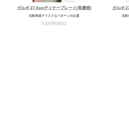
ガルボ 27.5cmディナープレート[美濃焼]
ガルボ 2
北欧食器テイストなパターンのお皿
北欧
3,520円(税込)