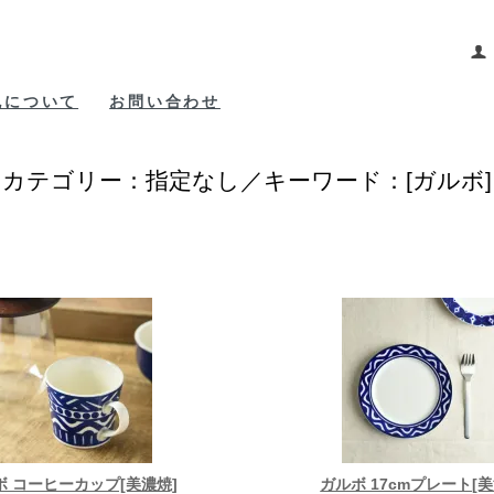
包について
お問い合わせ
カテゴリー：指定なし／キーワード：[ガルボ]
ボ コーヒーカップ[美濃焼]
ガルボ 17cmプレート[美