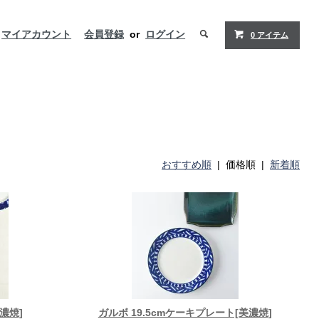
マイアカウント
会員登録
or
ログイン
0 アイテム
おすすめ順
| 価格順 |
新着順
濃焼]
ガルボ 19.5cmケーキプレート[美濃焼]