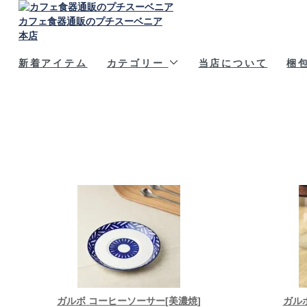
カフェ食器通販のプチスーベニア
本店
新着アイテム
カテゴリー
当店について
梱
ガルボ コーヒーソーサー[美濃焼]
ガル