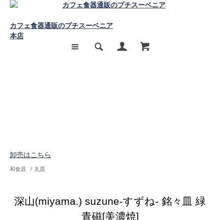
カフェ食器通販のプチスーベニア
本店
卸売はこちら
和食器
/
丸皿
深山(miyama.) suzune-すずね- 銘々皿 緑
青磁[美濃焼]