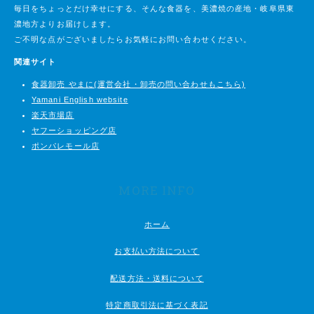
毎日をちょっとだけ幸せにする、そんな食器を、美濃焼の産地・岐阜県東
濃地方よりお届けします。
ご不明な点がございましたらお気軽にお問い合わせください。
関連サイト
食器卸売 やまに(運営会社・卸売の問い合わせもこちら)
Yamani English website
楽天市場店
ヤフーショッピング店
ポンパレモール店
MORE INFO
ホーム
お支払い方法について
配送方法・送料について
特定商取引法に基づく表記