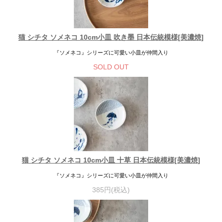
猫 シチタ ソメネコ 10cm小皿 吹き墨 日本伝統模様[美濃焼]
『ソメネコ』シリーズに可愛い小皿が仲間入り
SOLD OUT
猫 シチタ ソメネコ 10cm小皿 十草 日本伝統模様[美濃焼]
『ソメネコ』シリーズに可愛い小皿が仲間入り
385円(税込)