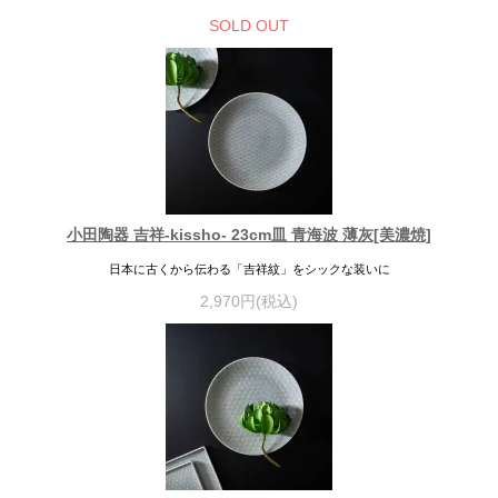
SOLD OUT
小田陶器 吉祥-kissho- 23cm皿 青海波 薄灰[美濃焼]
日本に古くから伝わる「吉祥紋」をシックな装いに
2,970円(税込)