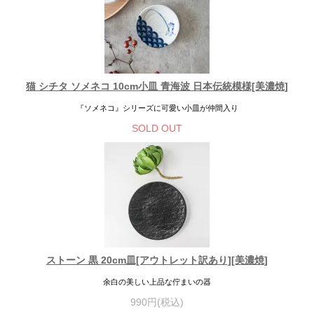
猫 シチタ ソメネコ 10cm小皿 青海波 日本伝統模様[美濃焼]
『ソメネコ』シリーズに可愛い小皿が仲間入り
SOLD OUT
ストーン 黒 20cm皿[アウトレット訳あり][美濃焼]
余白の美しい上品な佇まいの器
990円(税込)