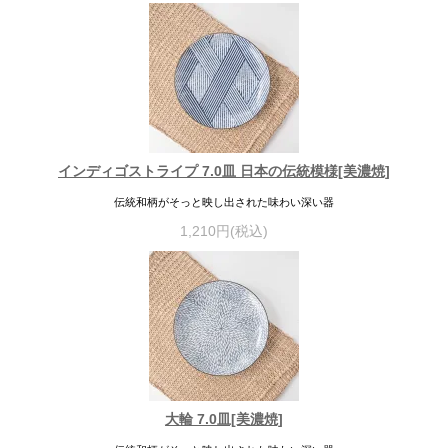
インディゴストライプ 7.0皿 日本の伝統模様[美濃焼]
伝統和柄がそっと映し出された味わい深い器
1,210円(税込)
大輪 7.0皿[美濃焼]