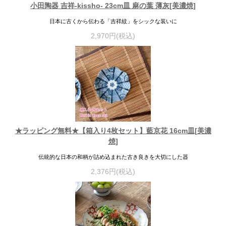
小田陶器 吉祥-kissho- 23cm皿 麻の葉 薄灰[美濃焼]
日本に古くから伝わる「吉祥紋」をシックな装いに
2,970円(税込)
★ラッピング無料★【箱入り4枚セット】藍京花 16cm皿[美濃
焼]
伝統的な日本の和柄が詰め込まれた古き良きを大切にした器
2,376円(税込)