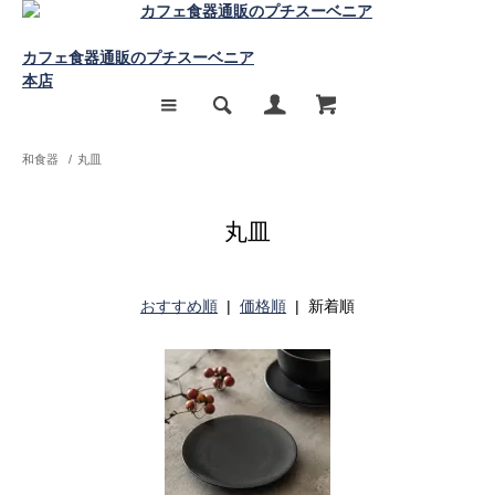
カフェ食器通販のプチスーベニア
本店
和食器
/
丸皿
丸皿
おすすめ順
|
価格順
| 新着順