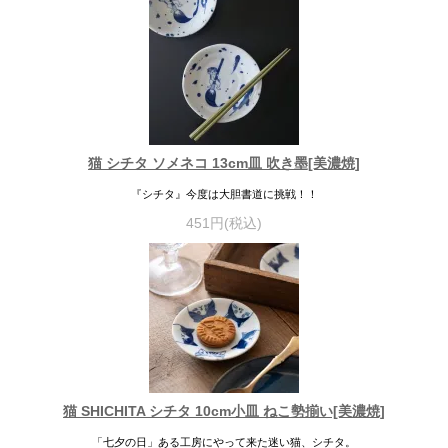
猫 シチタ ソメネコ 13cm皿 吹き墨[美濃焼]
『シチタ』今度は大胆書道に挑戦！！
451円(税込)
猫 SHICHITA シチタ 10cm小皿 ねこ勢揃い[美濃焼]
「七夕の日」ある工房にやって来た迷い猫、シチタ。