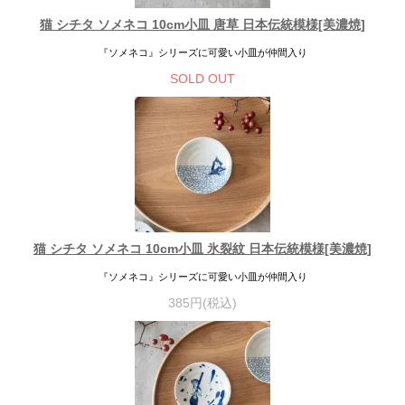
猫 シチタ ソメネコ 10cm小皿 唐草 日本伝統模様[美濃焼]
『ソメネコ』シリーズに可愛い小皿が仲間入り
SOLD OUT
猫 シチタ ソメネコ 10cm小皿 氷裂紋 日本伝統模様[美濃焼]
『ソメネコ』シリーズに可愛い小皿が仲間入り
385円(税込)