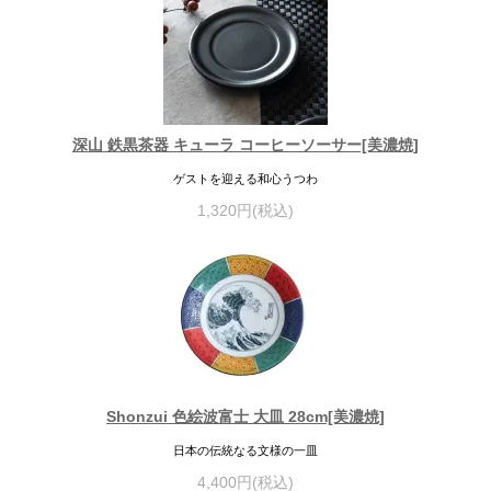
深山 鉄黒茶器 キューラ コーヒーソーサー[美濃焼]
ゲストを迎える和心うつわ
1,320円(税込)
Shonzui 色絵波富士 大皿 28cm[美濃焼]
日本の伝統なる文様の一皿
4,400円(税込)