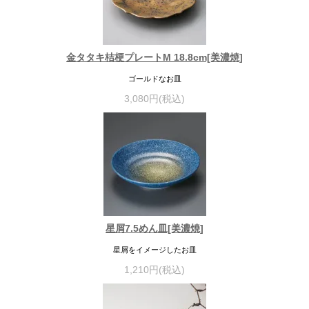
金タタキ桔梗プレートM 18.8cm[美濃焼]
ゴールドなお皿
3,080円(税込)
星屑7.5めん皿[美濃焼]
星屑をイメージしたお皿
1,210円(税込)