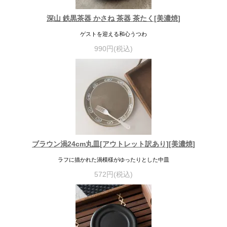
深山 鉄黒茶器 かさね 茶器 茶たく[美濃焼]
ゲストを迎える和心うつわ
990円(税込)
ブラウン渦24cm丸皿[アウトレット訳あり][美濃焼]
ラフに描かれた渦模様がゆったりとした中皿
572円(税込)