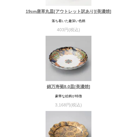
19cm唐草丸皿[アウトレット訳あり][美濃焼]
落ち着いた趣深い色柄
403円(税込)
錦万寿菊8.0皿[美濃焼]
豪華な絵柄が特徴
3,168円(税込)