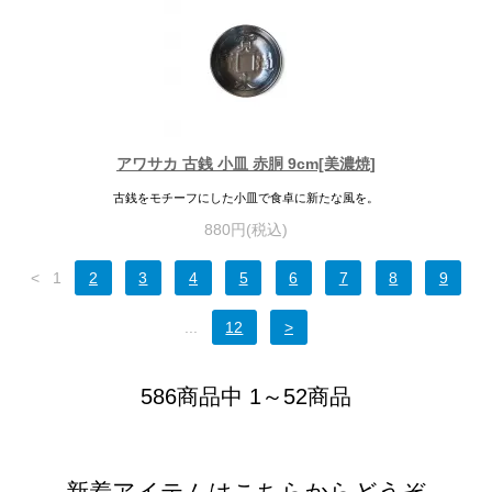
アワサカ 古銭 小皿 赤胴 9cm[美濃焼]
古銭をモチーフにした小皿で食卓に新たな風を。
880円(税込)
<
1
2
3
4
5
6
7
8
9
...
12
>
586商品中 1～52商品
新着アイテムはこちらからどうぞ