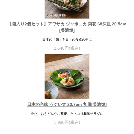
【箱入り2個セット】アワサカ ジャポニカ 菊花 68深皿 20.5cm
[美濃焼]
日本の「菊」を日々の食卓の中に
2,640円(税込)
日本の色味 うぐいす 23.7cm 丸皿[美濃焼]
冷たいおうどんやお蕎麦、たっぷり和風サラダに
1,980円(税込)