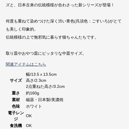
ズと、日本古来の伝統模様が合わさった新シリーズが登場！
何度も重ねて染めつけた深く渋い青色(呉須色：ごすいろ)がとて
も美しく印象的。
伝統模様の上で無邪気に暮らす猫ちゃんたちです。
取り皿やおやつ皿にピッタリな中皿サイズ。
関連アイテムはこちら
幅/13.5ｘ13.5cm
サイズ
高さ/2.3cm
2点重ねた高さ/3.2cm
重さ
約160g
素材
磁器・日本製/美濃焼
色味
ホワイト
電子レン
OK
ジ
食洗機
OK