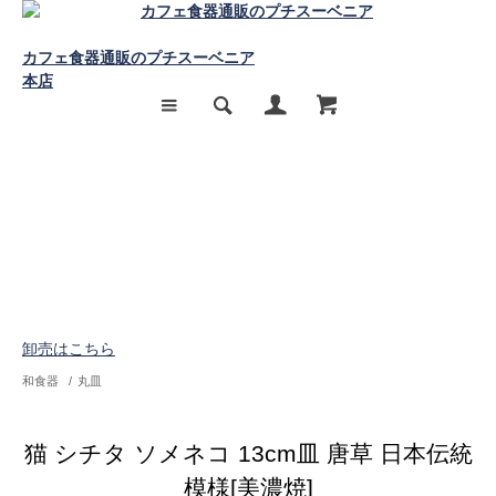
カフェ食器通販のプチスーベニア
本店
卸売はこちら
和食器
/
丸皿
猫 シチタ ソメネコ 13cm皿 唐草 日本伝統
模様[美濃焼]