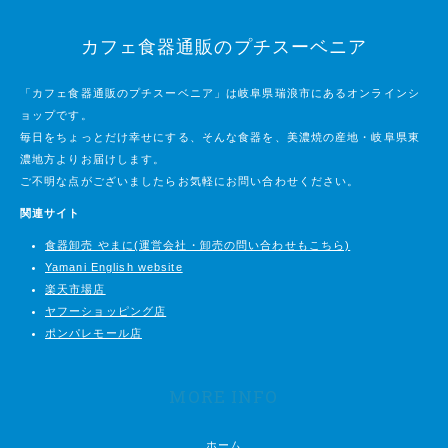
カフェ食器通販のプチスーベニア
「カフェ食器通販のプチスーベニア」は岐阜県瑞浪市にあるオンラインシ
ョップです。
毎日をちょっとだけ幸せにする、そんな食器を、美濃焼の産地・岐阜県東
濃地方よりお届けします。
ご不明な点がございましたらお気軽にお問い合わせください。
関連サイト
食器卸売 やまに(運営会社・卸売の問い合わせもこちら)
Yamani English website
楽天市場店
ヤフーショッピング店
ポンパレモール店
MORE INFO
ホーム