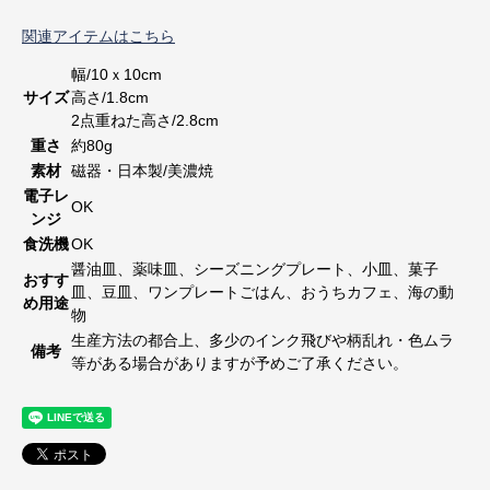
関連アイテムはこちら
幅/10ｘ10cm
サイズ
高さ/1.8cm
2点重ねた高さ/2.8cm
重さ
約80g
素材
磁器・日本製/美濃焼
電子レ
OK
ンジ
食洗機
OK
醤油皿、薬味皿、シーズニングプレート、小皿、菓子
おすす
皿、豆皿、ワンプレートごはん、おうちカフェ、海の動
め用途
物
生産方法の都合上、多少のインク飛びや柄乱れ・色ムラ
備考
等がある場合がありますが予めご了承ください。