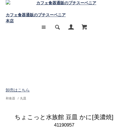
カフェ食器通販のプチスーベニア
本店
卸売はこちら
和食器
/
丸皿
ちょこっと水族館 豆皿 かに[美濃焼]
41190957