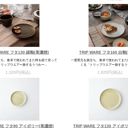
 WARE フタ130 緑釉[美濃焼]
TRIP WARE フタ160 白釉
立ち、食卓で使われてまた時を経て戻って
一度窯元を旅立ち、食卓で使われてまた
トリップウエアー旅するうつわー」
くる「トリップウエアー旅するう
1,320円(税込)
1,820円(税込)
ARE フタ90 アイボリー[美濃焼]
TRIP WARE フタ130 アイボ