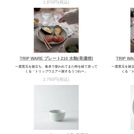
1,870円(税込)
TRIP WARE プレート210 水釉[美濃焼]
TRIP W
一度窯元を旅立ち、食卓で使われてまた時を経て戻って
一度窯元を旅
くる「トリップウエアー旅するうつわー」
くる「
2,750円(税込)