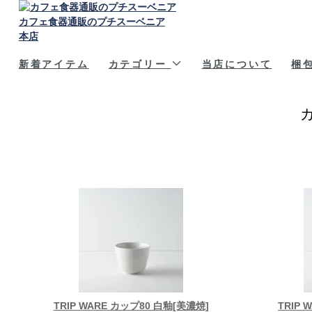
カフェ食器通販のプチスーベニア
本店
新着アイテム
カテゴリー
当店について
梱
TRIP WARE カップ80 白釉[美濃焼]
TRIP 