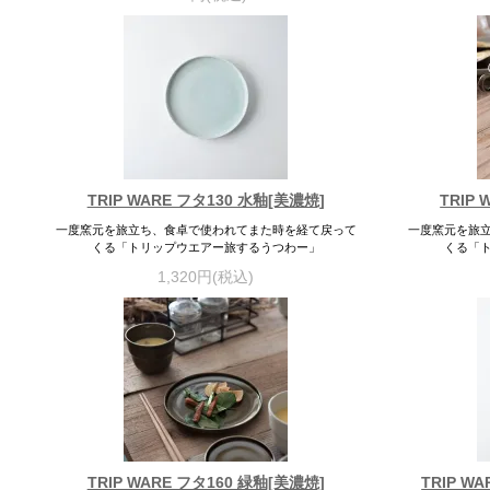
TRIP WARE フタ130 水釉[美濃焼]
TRIP
一度窯元を旅立ち、食卓で使われてまた時を経て戻って
一度窯元を旅
くる「トリップウエアー旅するうつわー」
くる「
1,320円(税込)
TRIP WARE フタ160 緑釉[美濃焼]
TRIP W