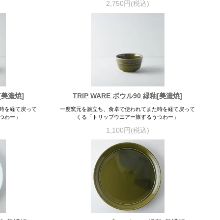
2,750円(税込)
釉[美濃焼]
TRIP WARE ボウル90 緑釉[美濃焼]
時を経て戻って
一度窯元を旅立ち、食卓で使われてまた時を経て戻って
つわー」
くる「トリップウエアー旅するうつわー」
1,100円(税込)