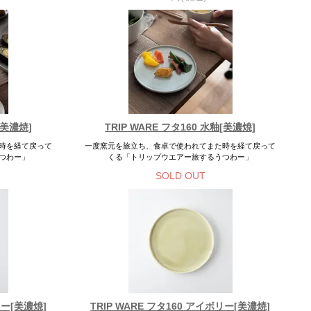
[美濃焼]
TRIP WARE フタ160 水釉[美濃焼]
時を経て戻って
一度窯元を旅立ち、食卓で使われてまた時を経て戻って
つわー」
くる「トリップウエアー旅するうつわー」
SOLD OUT
リー[美濃焼]
TRIP WARE フタ160 アイボリー[美濃焼]