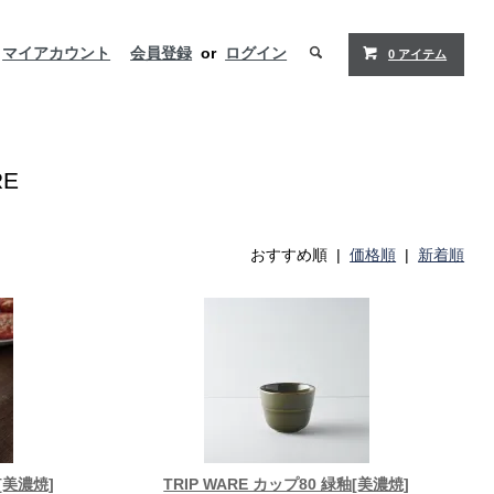
マイアカウント
会員登録
or
ログイン
0 アイテム
E
おすすめ順 |
価格順
|
新着順
釉[美濃焼]
TRIP WARE カップ80 緑釉[美濃焼]