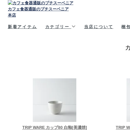
カフェ食器通販のプチスーベニア
本店
新着アイテム
カテゴリー
当店について
梱
TRIP WARE カップ80 白釉[美濃焼]
TRIP 