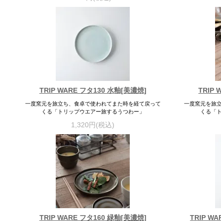
TRIP WARE フタ130 水釉[美濃焼]
TRIP
一度窯元を旅立ち、食卓で使われてまた時を経て戻って
一度窯元を旅
くる「トリップウエアー旅するうつわー」
くる「
1,320円(税込)
TRIP WARE フタ160 緑釉[美濃焼]
TRIP W