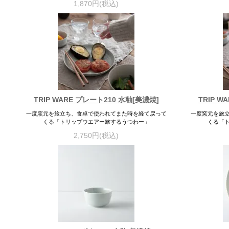
1,870円(税込)
TRIP WARE プレート210 水釉[美濃焼]
TRIP W
一度窯元を旅立ち、食卓で使われてまた時を経て戻って
一度窯元を旅
くる「トリップウエアー旅するうつわー」
くる「
2,750円(税込)