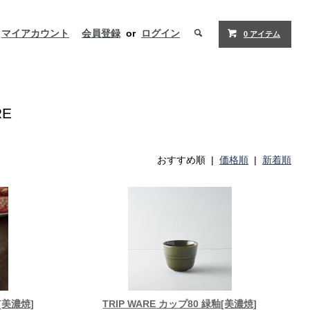
マイアカウント
会員登録
or
ログイン
0 アイテム
E
おすすめ順 |
価格順
|
新着順
釉[美濃焼]
TRIP WARE カップ80 緑釉[美濃焼]