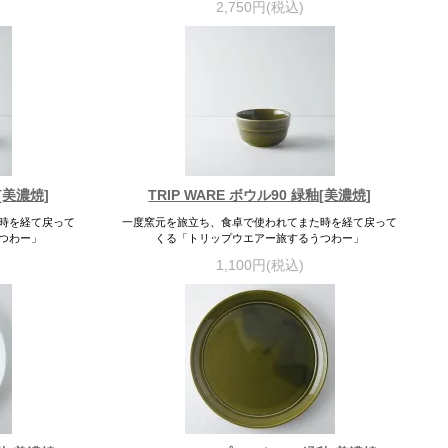
2,750円(税込)
釉[美濃焼]
TRIP WARE ボウル90 緑釉[美濃焼]
時を経て戻って
一度窯元を旅立ち、食卓で使われてまた時を経て戻って
つわー」
くる「トリップウエアー旅するうつわー」
1,100円(税込)