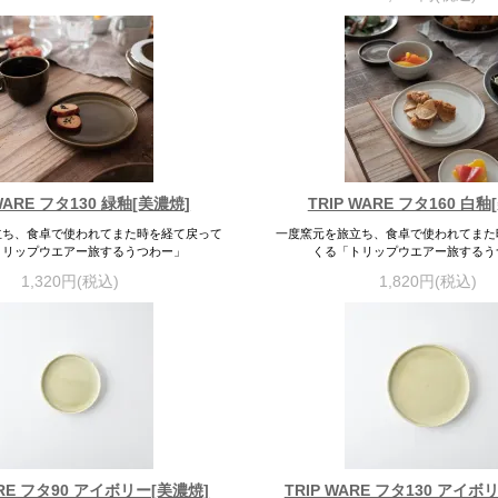
 WARE フタ130 緑釉[美濃焼]
TRIP WARE フタ160 白釉
立ち、食卓で使われてまた時を経て戻って
一度窯元を旅立ち、食卓で使われてまた
トリップウエアー旅するうつわー」
くる「トリップウエアー旅するう
1,320円(税込)
1,820円(税込)
ARE フタ90 アイボリー[美濃焼]
TRIP WARE フタ130 アイボ