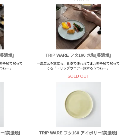
[美濃焼]
TRIP WARE フタ160 水釉[美濃焼]
時を経て戻って
一度窯元を旅立ち、食卓で使われてまた時を経て戻って
つわー」
くる「トリップウエアー旅するうつわー」
SOLD OUT
リー[美濃焼]
TRIP WARE フタ160 アイボリー[美濃焼]